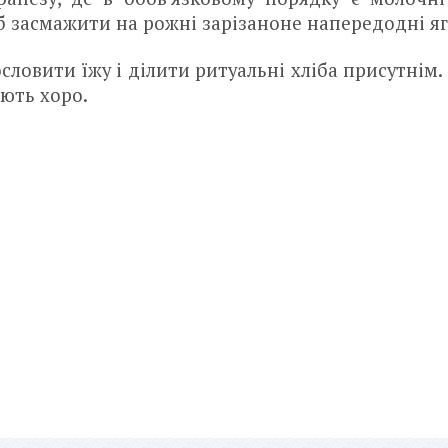
об засмажити на рожні зарізаноне напередодні яг
словити їжу і ділити ритуальні хліба присутнім.
юють хоро.