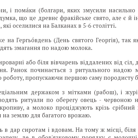
ни, і помáки (болгари, яких змусили насильно
 думка, що це древнє фракійське свято, але є й ін
які оселилися на Балканах в 5-6 столітті.
е на Гергьóвдень (День святого Георгія), так я
водять змагання по надою молока.
роварні або біля вівчарень віддалених від сіл, 
вня. Ранок починається з ритуального надою м
 роботу, пропускаючи першою саму породисту бі
еціальним держаком з мітками (рабош), і журі
оводять ритуали по оберегу овець - червоною 
 кропиву, а молоко проціджують крізь срібний
 на землю для багатого врожаю.
 в дар сиротам і вдовам. На тому ж місці, біля
рапезу, де в обов'язковому порядку є молочні