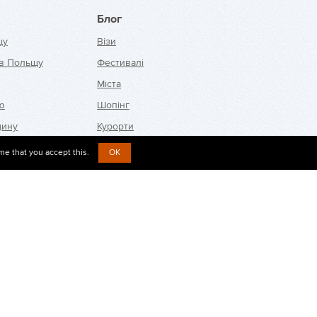
Блог
щу
Візи
 в Польщу
Фестивалі
Міста
ію
Шопінг
щину
Курорти
me that you accept this.
OK
ю
Новини
ю
Запитання про візи
ію
Відгуки
дію
Контакти
аччину
цію