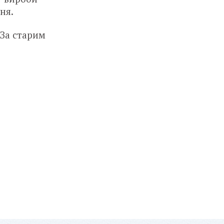
ня.
 За старим