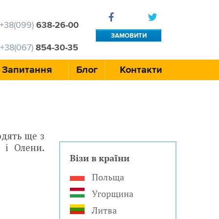
+38(099)
638-26-00
ЗАМОВИТИ
+38(067)
854-30-35
ДЗВІНОК
Запитання
Блог
Контакти
одять ще з
 і Олени.
Візи в країни
Польща
Угорщина
Литва