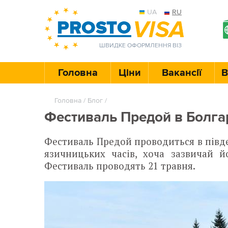
UA
RU
ШВИДКЕ ОФОРМЛЕННЯ ВІЗ
Головна
Ціни
Вакансії
В
Головна
/
Блог
/
Фестиваль Предой в Болгар
Фестиваль Предой проводиться в півден
язичницьких часів, хоча зазвичай й
Фестиваль проводять 21 травня.