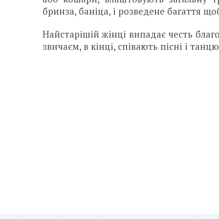
бринза, баніца, і розведене багаття щ
Найстарішій жінці випадає честь благо
звичаєм, в кінці, співають пісні і танц