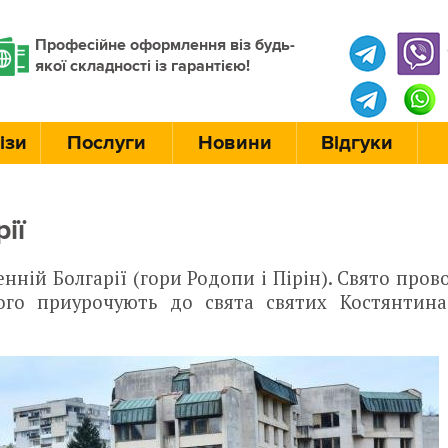
Професійне оформлення віз будь-
якої складності із гарантією!
ізи
Послуги
Новини
Відгуки
ії
ній Болгарії (гори Родопи і Пірін). Свято пров
ого приурочують до свята святих Костянтина