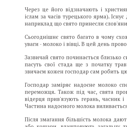
Через це його відзначають і христия
іслам за часів турецького ярма). Існує
наприклад що свято принесли слов'яни, 
Сьогоднішнє свято багато в чому схож
уваги - молоко і вівці. В цей день про
Зазвичай свято починається близько си
пасуть свої стада ще з початку тра
звичаєм кожен господар сам робить цю
Господар заміряє надоєне молоко сп
переможця. Також під час, свята пр
відерця прив'язують герань, часник і
Частина надоєного молока виливається
Після змагання більшість молока дають
або кошари, влаштовують загальну т