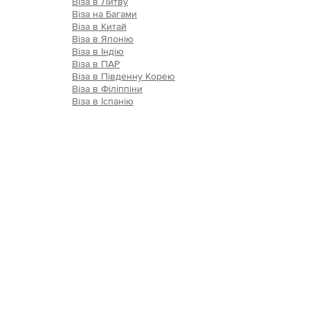
Віза в Литву
Віза на Багами
Віза в Китай
Віза в Японію
Віза в Індію
Віза в ПАР
Віза в Південну Корею
Віза в Філіппіни
Віза в Іспанію