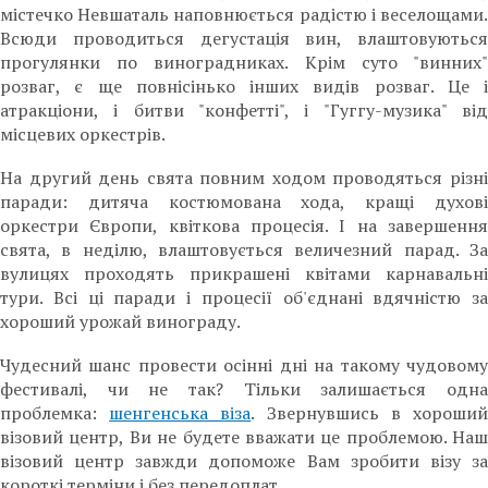
містечко Невшаталь наповнюється радістю і веселощами.
Всюди проводиться дегустація вин, влаштовуються
прогулянки по виноградниках. Крім суто "винних"
розваг, є ще повнісінько інших видів розваг. Це і
атракціони, і битви "конфетті", і "Гуггу-музика" від
місцевих оркестрів.
На другий день свята повним ходом проводяться різні
паради: дитяча костюмована хода, кращі духові
оркестри Європи, квіткова процесія. І на завершення
свята, в неділю, влаштовується величезний парад. За
вулицях проходять прикрашені квітами карнавальні
тури. Всі ці паради і процесії об'єднані вдячністю за
хороший урожай винограду.
Чудесний шанс провести осінні дні на такому чудовому
фестивалі, чи не так? Тільки залишається одна
проблемка:
шенгенська віза
. Звернувшись в хороши
візовий центр, Ви не будете вважати це проблемою. Наш
візовий центр завжди допоможе Вам зробити візу за
короткі терміни і без передоплат.