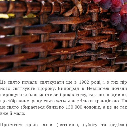
Це свято почали святкувати ще в 1902 році, і з тих пір
його святкують щороку. Виноград в Невшателі почали
вирощувати близько тисячі років тому, так що не дивно,
що збір винограду святкується настільки грандіозно. На
це свято збирається близько 150 000 чоловік, а це не так
вже й мало.
Протягом трьох днів (пятницю, суботу та неділю)