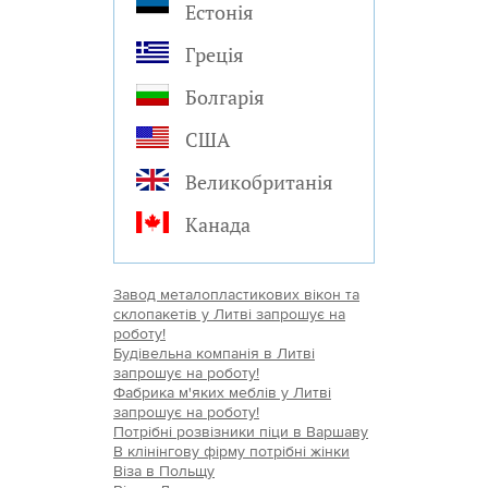
Естонія
Греція
Болгарія
США
Великобританія
Канада
Завод металопластикових вікон та
склопакетів у Литві запрошує на
роботу!
Будівельна компанія в Литві
запрошує на роботу!
Фабрика м'яких меблів у Литві
запрошує на роботу!
Потрібні розвізники піци в Варшаву
В клінінгову фірму потрібні жінки
Віза в Польщу