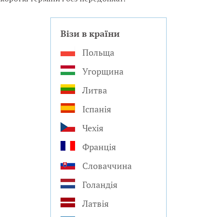
Візи в країни
Польща
Угорщина
Литва
Іспанія
Чехія
Франція
Словаччина
Голандія
Латвія