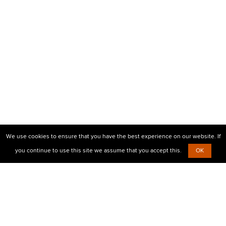
We use cookies to ensure that you have the best experience on our website. If
you continue to use this site we assume that you accept this.
OK
© 2010-2026 Центр візової підтримки Prostovisa
+38 (099)
638-26-00,
+38 (067)
854-30-35