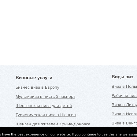
Виды виз
Визовые услуги
Виза в Поль
Бизнес виза в Европу
Рабочая виз
Мультивиза в чистый паспорт
Виза в Литв
Шенгенская виза для детей
Виза в Исп
Туристическая виза в Шенген
Виза в Венг
Шенген для жителей Крыма/Донбаса
Виза в Чехи
Страховка для шенгенской
 have the best experience on our website. If you continue to use this site we assu