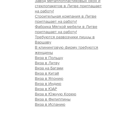
Завод металлопластиковых окон и
стеклопакетов в Литве приглашает
на работу!
Строительная компания в Литве
приглашает на работу!
Фабрика Мягкой мебели в Литве
приглашает на работу!
Требуются развозчики пиццы в
Варшаву
В клининговую фирму требуются
женщины
Виза в Польшу
Виза в Литву
Виза на Багами
Виза в Китай
Виза в Японию
Виза в Индию
Виза в ЮАР
Виза в Южную Корею
Виза в Филиппины
Виза в Испанию