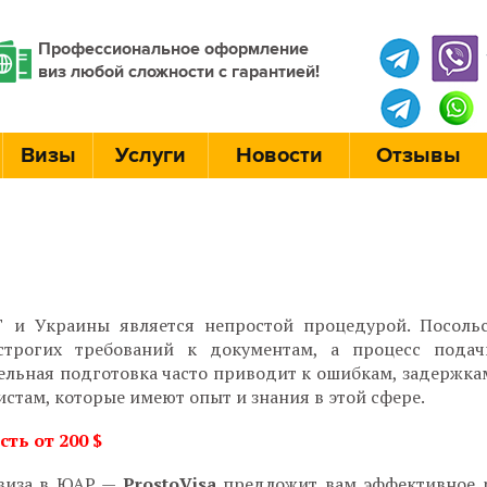
Профессиональное оформление
виз любой сложности с гарантией!
Визы
Услуги
Новости
Отзывы
и Украины является непростой процедурой. Посоль
трогих требований к документам, а процесс подач
ельная подготовка часто приводит к ошибкам, задержкам
стам, которые имеют опыт и знания в этой сфере.
ть от 200 $
 виза в ЮАР —
ProstoVisa
предложит вам эффективное р