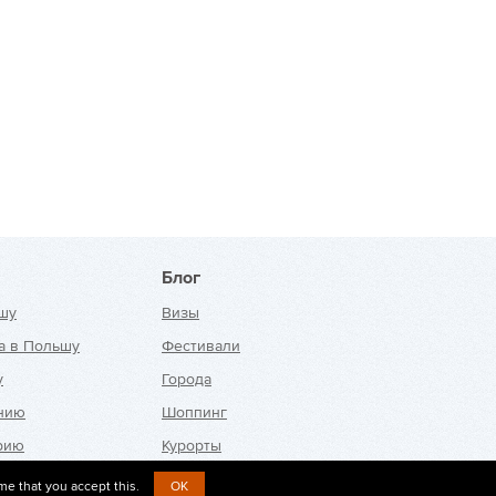
Блог
шу
Визы
а в Польшу
Фестивали
у
Города
анию
Шоппинг
рию
Курорты
ю
me that you accept this.
OK