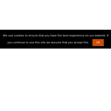
We use cookies to ensure that you have the best experience on our website. If
you continue to use this site we assume that you accept this.
OK
© 2010-2026 Центр визовой поддержки Prostovisa
+38 (099)
638-26-00,
+38 (067)
854-30-35
Есть вопросы?
Напишите нам
Визовые услуги