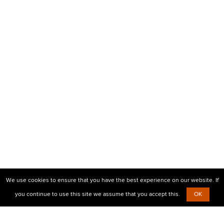
We use cookies to ensure that you have the best experience on our website. If
you continue to use this site we assume that you accept this.
OK