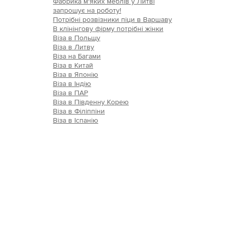
Фабрика м'яких меблів у Литві
запрошує на роботу!
Потрібні розвізники піци в Варшаву
В клінінгову фірму потрібні жінки
Віза в Польщу
Віза в Литву
Віза на Багами
Віза в Китай
Віза в Японію
Віза в Індію
Віза в ПАР
Віза в Південну Корею
Віза в Філіппіни
Віза в Іспанію