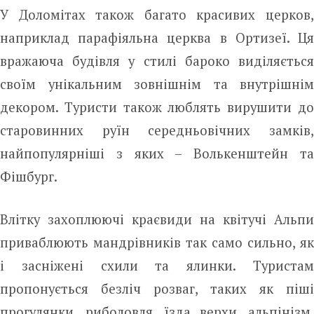
У Доломітах також багато красивих церков,
наприклад парафіяльна церква в Ортизеї. Ця
вражаюча будівля у стилі бароко виділяється
своїм унікальним зовнішнім та внутрішнім
декором. Туристи також люблять вирушити до
старовинних руїн середньовічних замків,
найпопулярніші з яких – Волькенштейн та
Фішбург.
Влітку захоплюючі краєвиди на квітучі Альпи
приваблюють мандрівників так само сильно, як
і засніжені схили та ялинки. Туристам
пропонується безліч розваг, таких як піші
прогулянки, риболовля, їзда верхи, альпінізм,