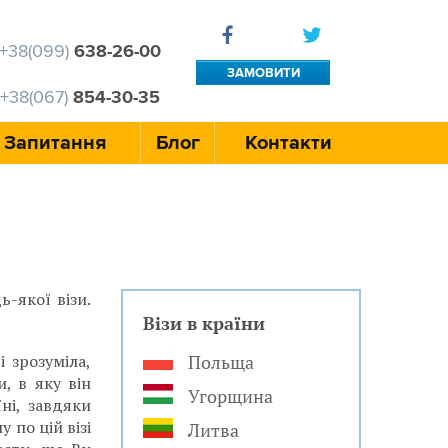
+38(099)
638-26-00
ЗАМОВИТИ
+38(067)
854-30-35
ДЗВІНОК
Запитання
Блог
Контакти
-якої візи.
Візи в країни
 зрозуміла,
Польща
, в яку він
Угорщина
ні, завдяки
 по цій візі
Литва