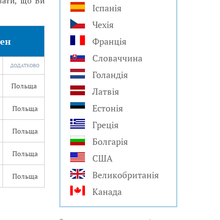
вати, що Ви
Іспанія
Чехія
ген
Франція
Словаччина
ДОДАТКОВО
Голандія
Польща
Латвія
Естонія
Польща
Греція
Польща
Болгарія
)
Польща
США
Великобританія
Польща
Канада