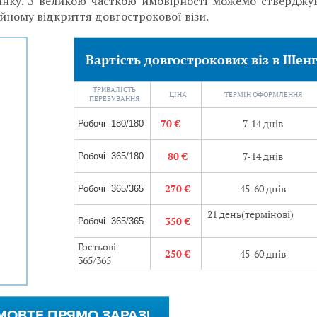
чинку. З великою часткою ймовірності можемо стверджу
йному відкриття довгострокової візи.
Вартість довгострокових віз в Шен
ТРИВАЛІСТЬ
ЦІНА
ТЕРМІН ОФОРМЛЕННЯ
ПЕРЕБУВАННЯ
70 €
7-14 днів
Робочі 180/180
80 €
7-14 днів
Робочі 365/180
270 €
45-60 днів
Робочі 365/365
21 день(термінові
350 €
Робочі 365/365
Гостьові
250 €
45-60 днів
365/365
МОВТЕ ПРЯМО ЗАРАЗ!