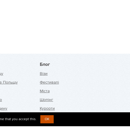
Блог
щу
Візи
 в Польщу
Фестивалі
Міста
ію
Шопінг
щину
Курорти
me that you accept this.
OK
ю
Новини