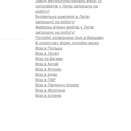
Завод металопластикових вікон та
склопакетів у Литві запрошує на
роботу!
Будівельна компанія в Литві
запрошує на роботу!
Фабрика м'яких меблів у Литві
запрошує на роботу!
Потрібні розвізники піци в Варшаву
В клінінгову фірму потрібні жінки
Віза в Польщу
Віза в Литву
Віза на Багами
Віза в Китай
Віза в Японію
Віза в Індію
Віза в ПАР
Віза в Південну Корею
Віза в Філіппіни
Віза в Іспанію