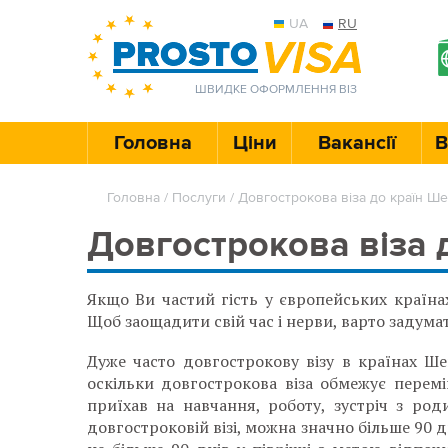
UA
RU
ШВИДКЕ ОФОРМЛЕННЯ ВІЗ
Головна
Ціни
Вакансії
В
Головна
/
Послуги
/
Довгострокова віза до країн Ш
Довгострокова віза 
Якщо Ви частий гість у європейських країна
Щоб заощадити свій час і нерви, варто задума
Дуже часто довгострокову візу в країнах Ше
оскільки довгострокова віза обмежує перемі
приїхав на навчання, роботу, зустріч з род
довгостроковій візі, можна значно більше 90 д