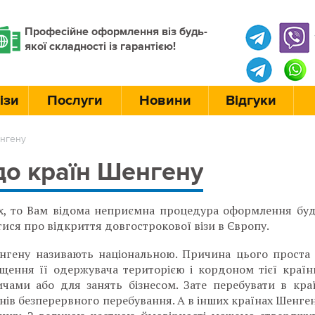
Професійне оформлення віз будь-
якої складності із гарантією!
ізи
Послуги
Новини
Відгуки
енгену
до країн Шенгену
х, то Вам відома неприємна процедура оформлення будь
тися про відкриття довгострокової візи в Європу.
нгену називають національною. Причина цього проста і
щення її одержувача територією і кордоном тієї країни
ичами або для занять бізнесом. Зате перебувати в краї
нів безперервного перебування. А в інших країнах Шенгену