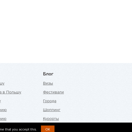
Блог
шу
Визы
а в Польшу
Фестивали
у
Города
анию
Шоппинг
рию
Курорты
ю
me that you accept this.
OK