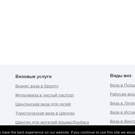
Виды виз
Визовые услуги
Виза в Поль
Бизнес виза в Европу
Рабочая виз
Мультивиза в чистый паспорт
Виза в Литв
Шенгенская виза для детей
Виза в Исп
Туристическая виза в Шенген
Виза в Венг
Шенген для жителей Крыма/Донбаса
Виза в Чехи
Страховка для шенгенской
 have the best experience on our website. If you continue to use this site we assu