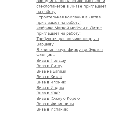
Завод металлопластиковых окон и
стеклопакетов в Литве приглашает
на работу!
Строительная компания в Литве
приглашает на работу!
Фабрика Мягкой мебели в Литве
приглашает на работу!
Требуются развозчики пиццы в
Варшаву
В клининговую фирму требуются
женщины
Виза в Польшу
Виза в Литву
Виза на Багами
Виза в Китай
Виза в Японию
Виза в Индию
Виза в ЮАР
Виза в Южную Корею
Виза в Филиппины
Виза в Испанию