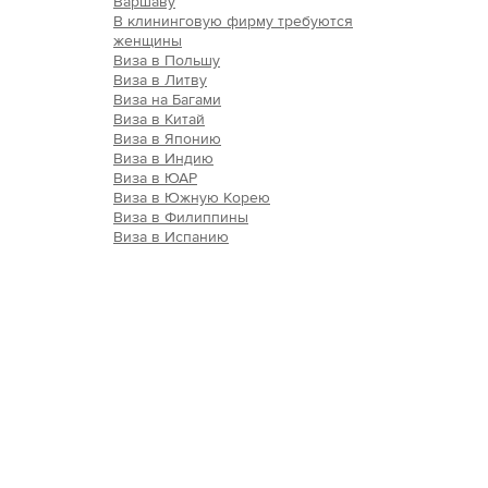
Варшаву
В клининговую фирму требуются
женщины
Виза в Польшу
Виза в Литву
Виза на Багами
Виза в Китай
Виза в Японию
Виза в Индию
Виза в ЮАР
Виза в Южную Корею
Виза в Филиппины
Виза в Испанию