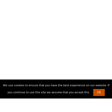
We use cookies to ensure that you have the best experience on our website. If
you continue to use this site we assume that you accept this.
OK