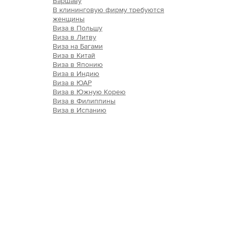
Варшаву
В клининговую фирму требуются
женщины
Виза в Польшу
Виза в Литву
Виза на Багами
Виза в Китай
Виза в Японию
Виза в Индию
Виза в ЮАР
Виза в Южную Корею
Виза в Филиппины
Виза в Испанию