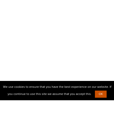
We use cookies to ensure that you have the best experience on our website. If
you continue to use this site we assume that you accept this.
OK