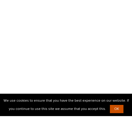
We use cookies to ensure that you have the best experience on our website. If
you continue to use this site we assume that you accept this.
OK