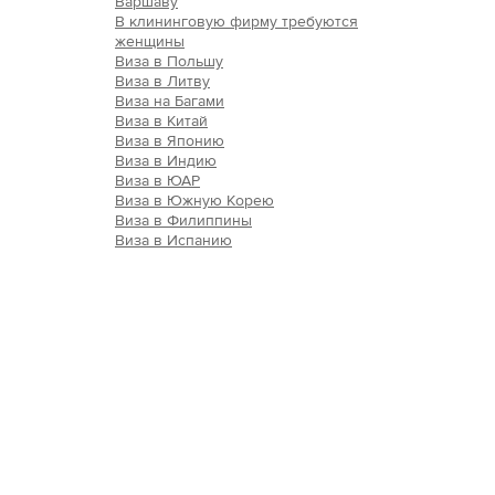
Варшаву
В клининговую фирму требуются
женщины
Виза в Польшу
Виза в Литву
Виза на Багами
Виза в Китай
Виза в Японию
Виза в Индию
Виза в ЮАР
Виза в Южную Корею
Виза в Филиппины
Виза в Испанию