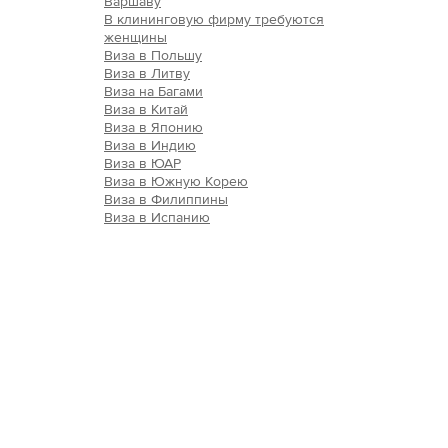
Варшаву
В клининговую фирму требуются
женщины
Виза в Польшу
Виза в Литву
Виза на Багами
Виза в Китай
Виза в Японию
Виза в Индию
Виза в ЮАР
Виза в Южную Корею
Виза в Филиппины
Виза в Испанию