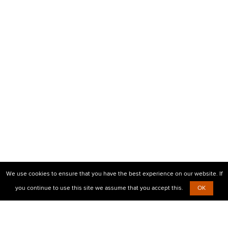
We use cookies to ensure that you have the best experience on our website. If
you continue to use this site we assume that you accept this.
OK