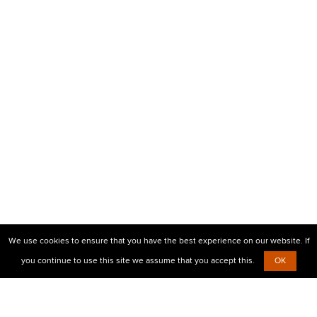
We use cookies to ensure that you have the best experience on our website. If
you continue to use this site we assume that you accept this.
OK