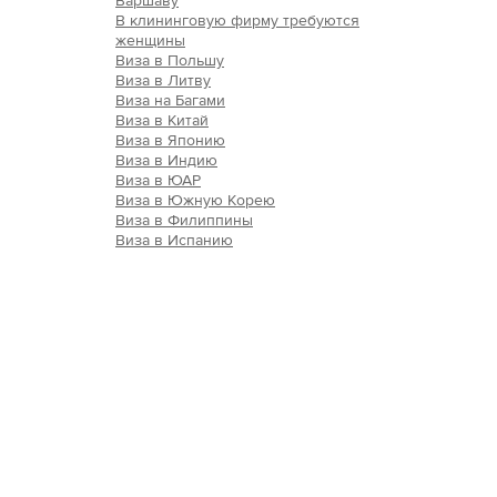
Варшаву
В клининговую фирму требуются
женщины
Виза в Польшу
Виза в Литву
Виза на Багами
Виза в Китай
Виза в Японию
Виза в Индию
Виза в ЮАР
Виза в Южную Корею
Виза в Филиппины
Виза в Испанию