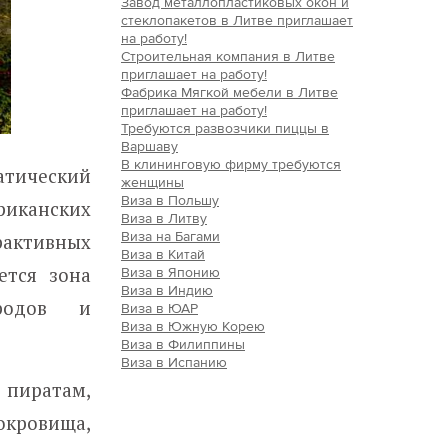
Завод металлопластиковых окон и
стеклопакетов в Литве приглашает
на работу!
Строительная компания в Литве
приглашает на работу!
Фабрика Мягкой мебели в Литве
приглашает на работу!
Требуются развозчики пиццы в
Варшаву
В клининговую фирму требуются
атический
женщины
Виза в Польшу
риканских
Виза в Литву
Виза на Багами
рактивных
Виза в Китай
ется зона
Виза в Японию
Виза в Индию
родов и
Виза в ЮАР
Виза в Южную Корею
Виза в Филиппины
Виза в Испанию
пиратам,
окровища,