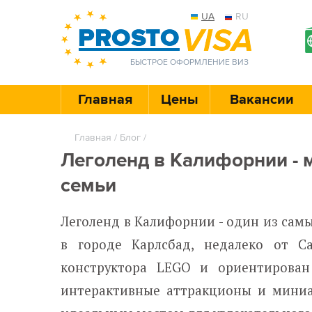
UA
RU
БЫСТРОЕ ОФОРМЛЕНИЕ ВИЗ
Главная
Цены
Вакансии
Главная
/
Блог
/
Леголенд в Калифорнии - 
семьи
Леголенд в Калифорнии - один из са
в городе Карлсбад, недалеко от С
конструктора LEGO и ориентирован
интерактивные аттракционы и миниа