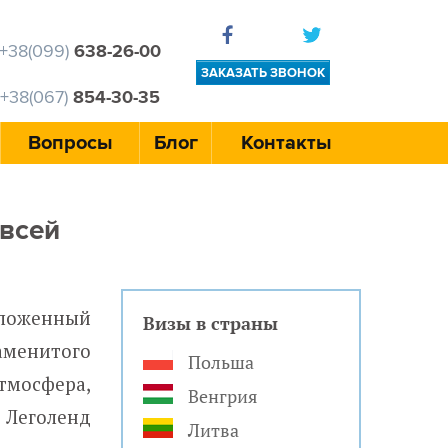
+38(099)
638-26-00
ЗАКАЗАТЬ ЗВОНОК
+38(067)
854-30-35
Вопросы
Блог
Контакты
 всей
оложенный
Визы в страны
аменитого
Польша
тмосфера,
Венгрия
 Леголенд
Литва