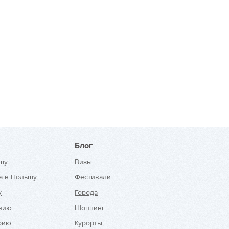
Блог
шу
Визы
а в Польшу
Фестивали
у
Города
анию
Шоппинг
рию
Курорты