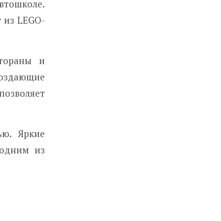
втошколе.
 из LEGO-
стораны и
создающие
позволяет
ью. Яркие
 одним из