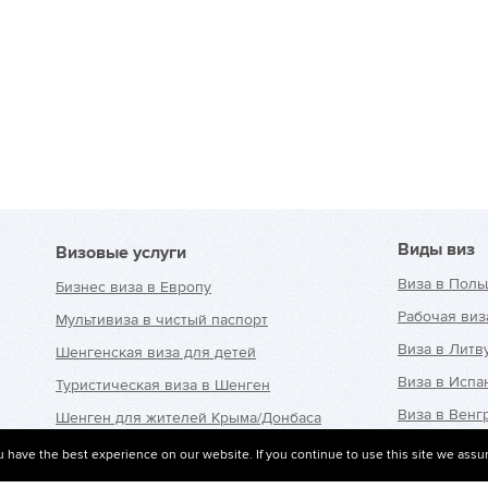
Виды виз
Визовые услуги
Виза в Поль
Бизнес виза в Европу
Рабочая виз
Мультивиза в чистый паспорт
Виза в Литв
Шенгенская виза для детей
Виза в Исп
Туристическая виза в Шенген
Виза в Венг
Шенген для жителей Крыма/Донбаса
Виза в Чехи
Страховка для шенгенской
 have the best experience on our website. If you continue to use this site we assu
визы
Виза в Латв