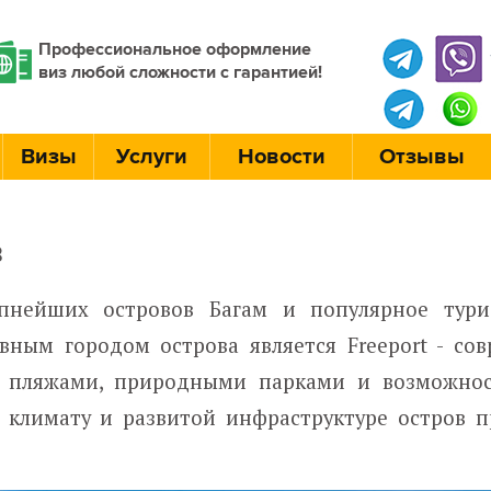
Профессиональное оформление
виз любой сложности с гарантией!
Визы
Услуги
Новости
Отзывы
в
упнейших островов Багам и популярное тури
авным городом острова является Freeport - со
и пляжами, природными парками и возможно
у климату и развитой инфраструктуре остров п