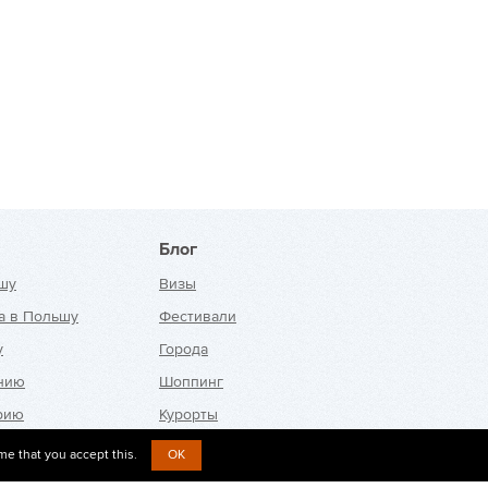
Блог
шу
Визы
а в Польшу
Фестивали
у
Города
анию
Шоппинг
рию
Курорты
ю
me that you accept this.
OK
ию
Новости