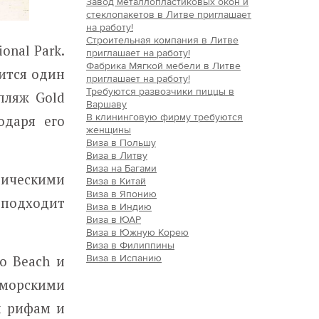
Завод металлопластиковых окон и
стеклопакетов в Литве приглашает
на работу!
Строительная компания в Литве
onal Park.
приглашает на работу!
Фабрика Мягкой мебели в Литве
ится один
приглашает на работу!
Требуются развозчики пиццы в
пляж Gold
Варшаву
В клининговую фирму требуются
одаря его
женщины
Виза в Польшу
Виза в Литву
Виза на Багами
пическими
Виза в Китай
Виза в Японию
 подходит
Виза в Индию
Виза в ЮАР
Виза в Южную Корею
Виза в Филиппины
Виза в Испанию
o Beach и
и морскими
м рифам и