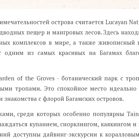
ечательностей острова считается Lucayan Nati
одводных пещер и мангровых лесов. Здесь наход
ых комплексов в мире, а также живописный 
т одним из самых красивых на Багамах благ
rden of the Groves - ботанический парк с тро
ными тропами. Это спокойное место идеально
и знакомства с флорой Багамских островов.
ами, среди которых особенно популярны Tain
слаждаться купанием, снорклингом, каякингом 
ний доступны дайвинг-экскурсии к коралловы