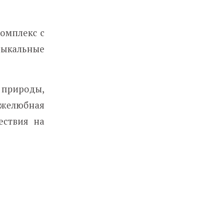
комплекс с
ыкальные
 природы,
ужелюбная
ествия на