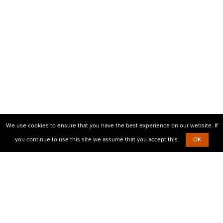
We use cookies to ensure that you have the best experience on our website. If
you continue to use this site we assume that you accept this.
OK
© 2010-2026 Центр визовой поддержки Prostovisa
+38 (099)
638-26-00,
+38 (067)
854-30-35
Есть вопросы?
Напишите нам