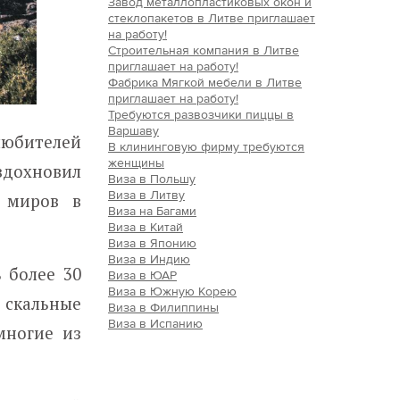
Завод металлопластиковых окон и
стеклопакетов в Литве приглашает
на работу!
Строительная компания в Литве
приглашает на работу!
Фабрика Мягкой мебели в Литве
приглашает на работу!
Требуются развозчики пиццы в
Варшаву
любителей
В клининговую фирму требуются
женщины
вдохновил
Виза в Польшу
Виза в Литву
х миров в
Виза на Багами
Виза в Китай
Виза в Японию
Виза в Индию
 более 30
Виза в ЮАР
Виза в Южную Корею
скальные
Виза в Филиппины
Виза в Испанию
многие из