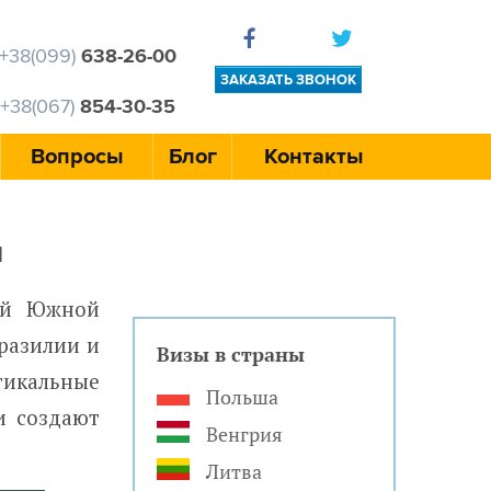
+38(099)
638-26-00
ЗАКАЗАТЬ ЗВОНОК
+38(067)
854-30-35
Вопросы
Блог
Контакты
и
тей Южной
разилии и
Визы в страны
тикальные
Польша
и создают
Венгрия
Литва