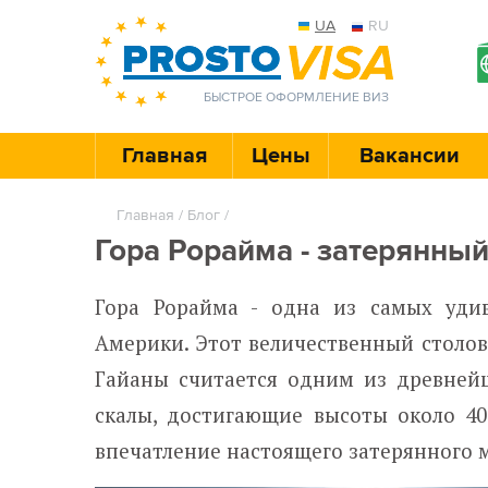
UA
RU
БЫСТРОЕ ОФОРМЛЕНИЕ ВИЗ
Главная
Цены
Вакансии
Главная
/
Блог
/
Гора Рорайма - затерянны
Гора Рорайма - одна из самых уди
Америки. Этот величественный столов
Гайаны считается одним из древнейш
скалы, достигающие высоты около 40
впечатление настоящего затерянного 