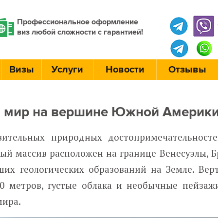
Профессиональное оформление
виз любой сложности с гарантией!
Визы
Услуги
Новости
Отзывы
й мир на вершине Южной Америк
вительных природных достопримечательнос
ый массив расположен на границе Венесуэлы, Б
их геологических образований на Земле. Вер
0 метров, густые облака и необычные пейзаж
мира.