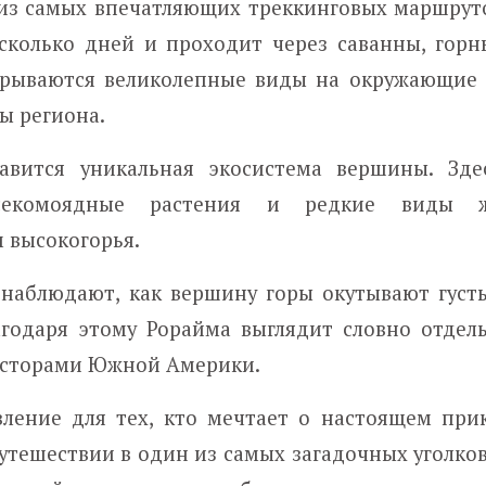
 из самых впечатляющих треккинговых маршру
колько дней и проходит через саванны, горн
ткрываются великолепные виды на окружающие
ы региона.
вится уникальная экосистема вершины. Зд
секомоядные растения и редкие виды ж
 высокогорья.
 наблюдают, как вершину горы окутывают густы
агодаря этому Рорайма выглядит словно отдел
сторами Южной Америки.
вление для тех, кто мечтает о настоящем при
тешествии в один из самых загадочных уголков