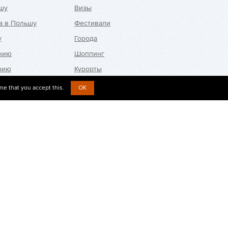
шу
Визы
а в Польшу
Фестивали
у
Города
анию
Шоппинг
рию
Курорты
ю
me that you accept this.
OK
ию
Новости
ию
Вопросы о визах
нию
Отзывы
андию
Контакты
акию
анцию
икобританию
арию