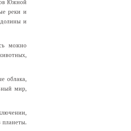
тов Южной
ые реки и
 долины и
есь можно
ивотных,
е облака,
ьный мир,
ключении,
 планеты.