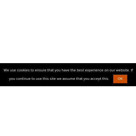
We use cookies to ensure that you have the best experience on our website. If
you continue to use this site we assume that you accept this.
OK
© 2010-2026 Центр визовой поддержки Prostovisa
+38 (099)
638-26-00,
+38 (067)
854-30-35
Есть вопросы?
Напишите нам