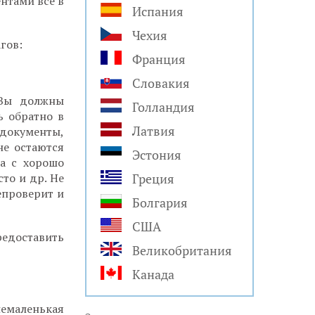
ентами все в
Испания
Чехия
гов:
Франция
Словакия
 Вы должны
Голландия
ь обратно в
Латвия
документы,
не остаются
Эстония
ка с хорошо
то и др. Не
Греция
епроверит и
Болгария
США
редоставить
Великобритания
Канада
емаленькая