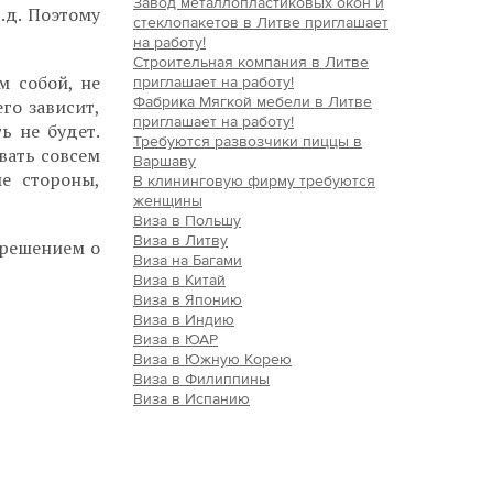
Завод металлопластиковых окон и
.д. Поэтому
стеклопакетов в Литве приглашает
на работу!
Строительная компания в Литве
м собой, не
приглашает на работу!
Фабрика Мягкой мебели в Литве
го зависит,
приглашает на работу!
ь не будет.
Требуются развозчики пиццы в
вать совсем
Варшаву
ые стороны,
В клининговую фирму требуются
женщины
Виза в Польшу
Виза в Литву
 решением о
Виза на Багами
Виза в Китай
Виза в Японию
Виза в Индию
Виза в ЮАР
Виза в Южную Корею
Виза в Филиппины
Виза в Испанию