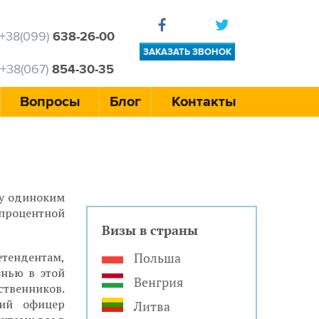
+38(099)
638-26-00
ЗАКАЗАТЬ ЗВОНОК
+38(067)
854-30-35
Вопросы
Блог
Контакты
зу одиноким
опроцентной
Визы в страны
етендентам,
Польша
знью в этой
Венгрия
ственников.
кий офицер
Литва