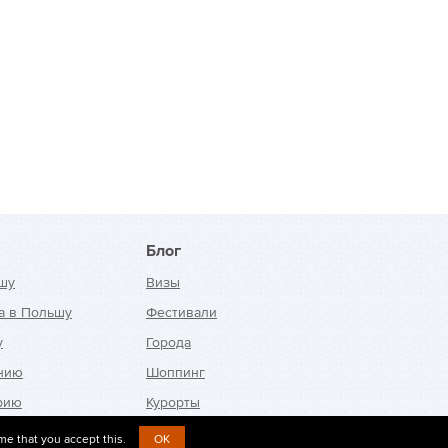
Блог
шу
Визы
а в Польшу
Фестивали
у
Города
анию
Шоппинг
рию
Курорты
ю
me that you accept this.
OK