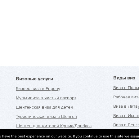
Виды виз
Визовые услуги
Виза в Поль
Бизнес виза в Европу
Рабочая виз
Мультивиза в чистый паспорт
Виза в Литв
Шенгенская виза для детей
Виза в Исп
Туристическая виза в Шенген
Виза в Венг
Шенген для жителей Крыма/Донбаса
Виза в Чехи
Страховка для шенгенской
 have the best experience on our website. If you continue to use this site we assu