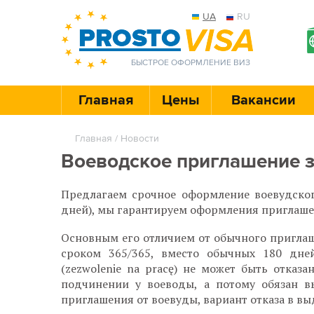
UA
RU
БЫСТРОЕ ОФОРМЛЕНИЕ ВИЗ
Главная
Цены
Вакансии
Главная
/
Новости
Воеводское приглашение за
Предлагаем срочное оформление воевудског
дней), мы гарантируем оформления приглашен
Основным его отличием от обычного приглаше
сроком 365/365, вместо обычных 180 дне
(zezwolenie na pracę) не может быть отказ
подчинении у воеводы, а потому обязан в
приглашения от воевуды, вариант отказа в в