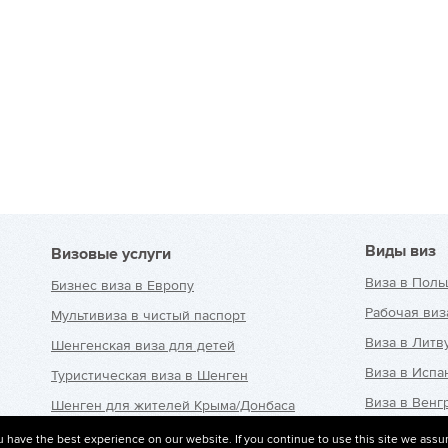
Виды виз
Визовые услуги
Виза в Поль
Бизнес виза в Европу
Рабочая виз
Мультивиза в чистый паспорт
Виза в Литв
Шенгенская виза для детей
Виза в Исп
Туристическая виза в Шенген
Виза в Венг
Шенген для жителей Крыма/Донбаса
Виза в Чехи
Страховка для шенгенской
 have the best experience on our website. If you continue to use this site we assu