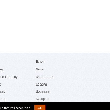
Блог
шу
Визы
а в Польшу
Фестивали
у
Города
анию
Шоппинг
рию
Курорты
ю
me that you accept this.
OK