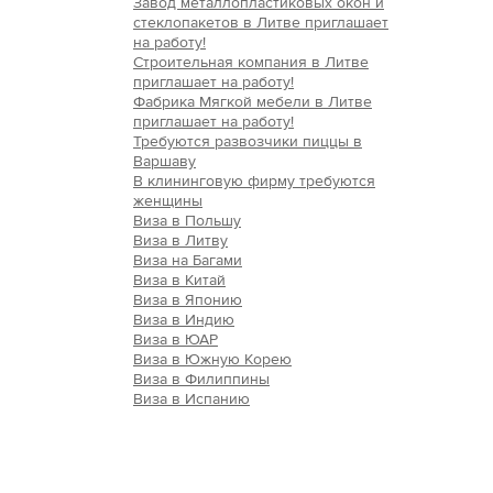
Завод металлопластиковых окон и
стеклопакетов в Литве приглашает
на работу!
Строительная компания в Литве
приглашает на работу!
Фабрика Мягкой мебели в Литве
приглашает на работу!
Требуются развозчики пиццы в
Варшаву
В клининговую фирму требуются
женщины
Виза в Польшу
Виза в Литву
Виза на Багами
Виза в Китай
Виза в Японию
Виза в Индию
Виза в ЮАР
Виза в Южную Корею
Виза в Филиппины
Виза в Испанию