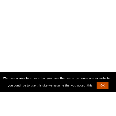
We use cookies to ensure that you have the best experience on our website. If
you continue to use this site we assume that you accept this.
OK
© 2010-2026 Центр визовой поддержки Prostovisa