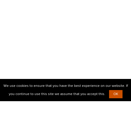
We use cookies to ensure that you have the best experience on our website. If
you continue to use this site we assume that you accept this.
OK
© 2010-2026 Центр визовой поддержки Prostovisa
+38 (099)
638-26-00,
+38 (067)
854-30-35