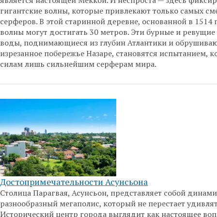
является настоящей Меккой. И неспроста — здесь фикси
гигантские волны, которые привлекают только самых см
серферов. В этой старинной деревне, основанной в 1514 
волны могут достигать 30 метров. Эти бурные и ревущие
воды, поднимающиеся из глубин Атлантики и обрушива
изрезанное побережье Назаре, становятся испытанием, к
силам лишь сильнейшим серферам мира.
Достопримечательности Асунсьона
Столица Парагвая, Асунсьон, представляет собой динам
разнообразный мегаполис, который не перестает удивлят
Исторический центр города выглядит как настоящее во