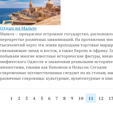
Отдых на Мальте
Мальта — прекрасное островное государство, расположе
перекрестке различных цивилизаций. На протяжении мн
тысячелетий через эти земли проходили торговые маршр
связывающие запад и восток, а также Европу и Африку. З
побывали многие известные исторические фигуры, начин
мифического Одиссея и заканчивая реальными историч
личностями, такими как Наполеон и Нельсон. Сегодня
современные путешественники следуют по их стопам, и
различные сокровища: культурные, архитектурные и пля
1
2
3
4
5
6
7
8
9
10
11
12
1