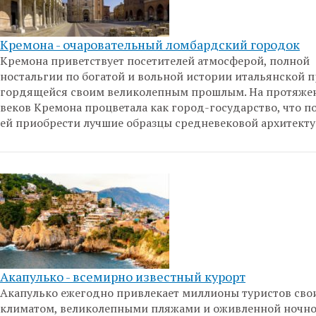
Кремона - очаровательный ломбардский городок
Кремона приветствует посетителей атмосферой, полной
ностальгии по богатой и вольной истории итальянской 
гордящейся своим великолепным прошлым. На протяже
веков Кремона процветала как город-государство, что п
ей приобрести лучшие образцы средневековой архитекту
Акапулько - всемирно известный курорт
Акапулько ежегодно привлекает миллионы туристов св
климатом, великолепными пляжами и оживленной ночно