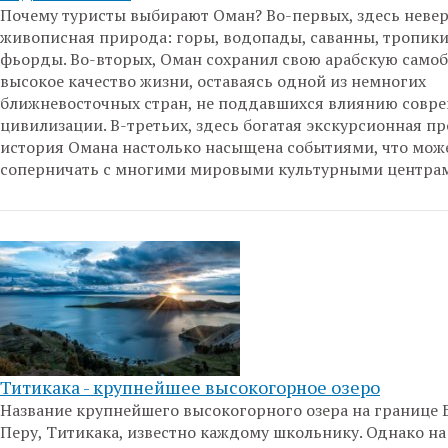
Почему туристы выбирают Оман? Во-первых, здесь неве
живописная природа: горы, водопады, саванны, тропики
фьорды. Во-вторых, Оман сохранил свою арабскую само
высокое качество жизни, оставаясь одной из немногих
ближневосточных стран, не поддавшихся влиянию совр
цивилизации. В-третьих, здесь богатая экскурсионная п
история Омана настолько насыщена событиями, что мож
соперничать с многими мировыми культурными центра
Титикака - крупнейшее высокогорное озеро
Название крупнейшего высокогорного озера на границе 
Перу, Титикака, известно каждому школьнику. Однако на