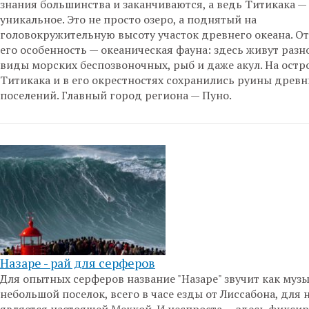
знания большинства и заканчиваются, а ведь Титикака —
уникальное. Это не просто озеро, а поднятый на
головокружительную высоту участок древнего океана. О
его особенность — океаническая фауна: здесь живут раз
виды морских беспозвоночных, рыб и даже акул. На остр
Титикака и в его окрестностях сохранились руины древн
поселений. Главный город региона — Пуно.
Назаре - рай для серферов
Для опытных серферов название "Назаре" звучит как музы
небольшой поселок, всего в часе езды от Лиссабона, для 