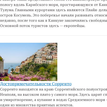
полосу вдоль Карибского моря, простирающуюся от Кан
Тулума. Главными курортами здесь являются Плайя-дел
остров Косумель. Это побережье начали развивать относ
недавно, после того как в Канкуне закончились свободны
Основной поток туристов здесь — европейцы.
Достопримечательности Сорренто
Сорренто находится на краю Соррентийского полуостров
Неаполя, на высоком плато у самого моря. Здесь царит с
и умиротворение, а купание в водах Средиземного моря 
один из множества приятных аспектов.