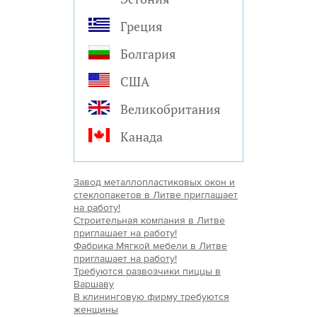
Греция
Болгария
США
Великобритания
Канада
Завод металлопластиковых окон и
стеклопакетов в Литве приглашает
на работу!
Строительная компания в Литве
приглашает на работу!
Фабрика Мягкой мебели в Литве
приглашает на работу!
Требуются развозчики пиццы в
Варшаву
В клининговую фирму требуются
женщины