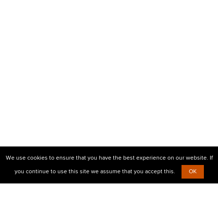
We use cookies to ensure that you have the best experience on our website. If
you continue to use this site we assume that you accept this.
OK
© 2010-2026 Центр визовой поддержки Prostovisa