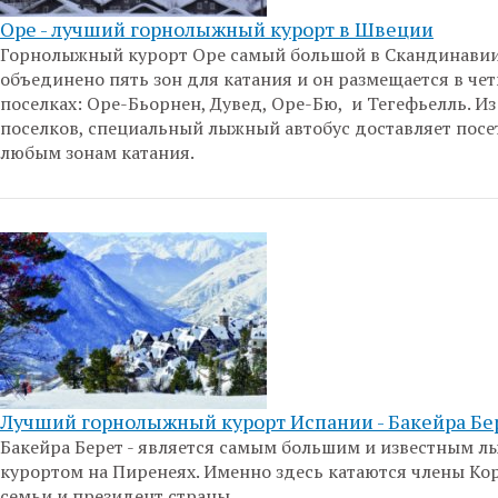
Оре - лучший горнолыжный курорт в Швеции
Горнолыжный курорт Оре самый большой в Скандинавии
объединено пять зон для катания и он размещается в че
поселках: Оре-Бьорнен, Дувед, Ope-Бю, и Тегефьелль. Из
поселков, специальный лыжный автобус доставляет посе
любым зонам катания.
Лучший горнолыжный курорт Испании - Бакейра Бе
Бакейра Берет - является самым большим и известным 
курортом на Пиренеях. Именно здесь катаются члены Ко
семьи и президент страны.