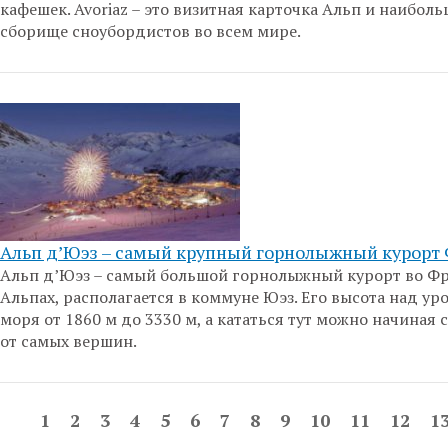
кафешек. Avoriaz – это визитная карточка Альп и наиболь
сборище сноубордистов во всем мире.
Альп д’Юэз – самый крупный горнолыжный курорт
Альп д’Юэз – самый большой горнолыжный курорт во Ф
Альпах, располагается в коммуне Юэз. Его высота над ур
моря от 1860 м до 3330 м, а кататься тут можно начиная с
от самых вершин.
1
2
3
4
5
6
7
8
9
10
11
12
1