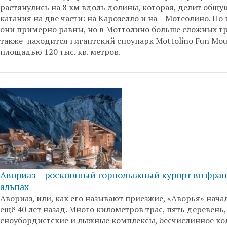
растянулись на 8 км вдоль долины, которая, делит общу
катания на две части: на Карозелло и на – Мотеолино. По
они примерно равны, но в Моттолино больше сложных тр
также находится гигантский сноупарк Mottolino Fun Mou
площадью 120 тыс. кв. метров.
Авориаз – роскошный горнолыжный курорт во фран
альпах
Авориаз, или, как его называют приезжие, «Аворья» нача
ещё 40 лет назад. Много километров трас, пять деревень,
сноубордистские и лыжные комплексы, бесчислинное ко