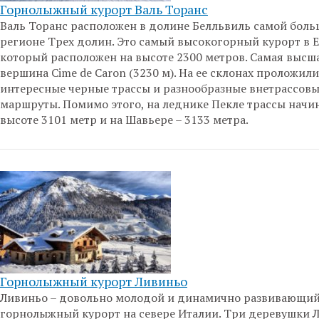
Горнолыжный курорт Валь Торанс
Валь Торанс расположен в долине Белльвиль самой боль
регионе Трех долин. Это самый высокогорный курорт в 
который расположен на высоте 2300 метров. Самая высша
вершина Cime de Caron (3230 м). На ее склонах проложил
интересные черные трассы и разнообразные внетрассов
маршруты. Помимо этого, на леднике Пекле трассы начи
высоте 3101 метр и на Шавьере – 3133 метра.
Горнолыжный курорт Ливиньо
Ливиньо – довольно молодой и динамично развивающи
горнолыжный курорт на севере Италии. Три деревушки 