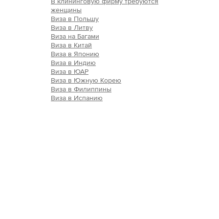
В клининговую фирму требуются
женщины
Виза в Польшу
Виза в Литву
Виза на Багами
Виза в Китай
Виза в Японию
Виза в Индию
Виза в ЮАР
Виза в Южную Корею
Виза в Филиппины
Виза в Испанию