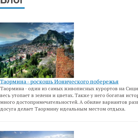
Блог
Таормина - роскошь Ионического побережья
Таормина - один из самых живописных курортов на Сици
весь утопает в зелени и цветах. Также у него богатая исто
много достопримечательностей. А обилие вариантов раз
досуга делает Таормину идеальным местом отдыха.