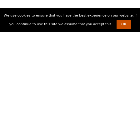
We use cookies to ensure that you have the best experience on our website. If
you continue to use this site we assume that you accept this.
OK
© 2010-2026 Центр визовой поддержки Prostovisa
+38 (099)
638-26-00,
+38 (067)
854-30-35
Есть вопросы?
Напишите нам
Визовые услуги
Бизнес виза в Европу
Мультивиза в чистый паспорт
Шенгенская виза для детей
Туристическая виза в Шенген