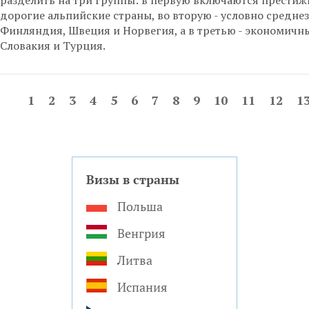
разделить на три группы: в первую включаются престиж
дорогие альпийские страны, во вторую - условно средне
Финляндия, Швеция и Норвегия, а в третью - экономичн
Словакия и Турция.
1
2
3
4
5
6
7
8
9
10
11
12
1
Визы в страны
Польша
Венгрия
Литва
Испания