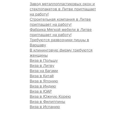
Завод металлопластиковых окон и
стеклопакетов в Литве приглашает
на работу!
Строительная компания в Литве
приглашает на работу!
Фабрика Мягкой мебели в Литве
приглашает на работу!
Требуются развозчики пиццы в
Варшаву
В клининговую фирму требуются
женщины
Виза в Польшу
Виза в Литву
Виза на Багами
Виза в Китай
Виза в Японию
Виза в Индию
Виза в ЮАР
Виза в Южную Корею
Виза в Филиппины
Виза в Испанию