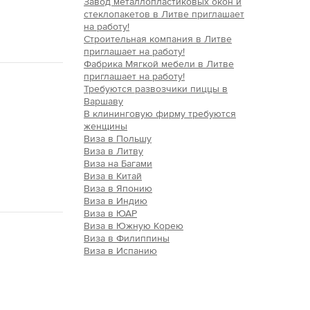
Завод металлопластиковых окон и
стеклопакетов в Литве приглашает
на работу!
Строительная компания в Литве
приглашает на работу!
Фабрика Мягкой мебели в Литве
приглашает на работу!
Требуются развозчики пиццы в
Варшаву
В клининговую фирму требуются
женщины
Виза в Польшу
Виза в Литву
Виза на Багами
Виза в Китай
Виза в Японию
Виза в Индию
Виза в ЮАР
Виза в Южную Корею
Виза в Филиппины
Виза в Испанию