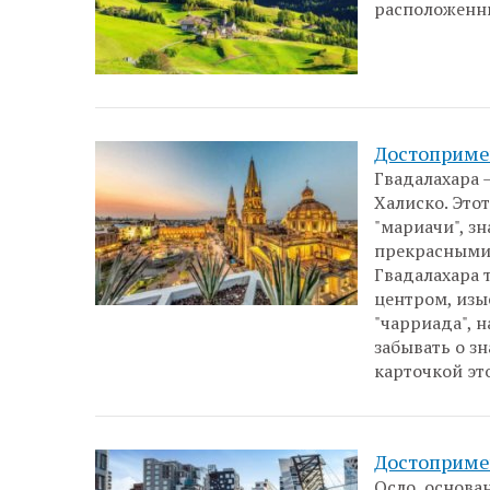
расположенны
Достоприме
Гвадалахара 
Халиско. Это
"мариачи", з
прекрасными 
Гвадалахара 
центром, изы
"чарриада", 
забывать о з
карточкой эт
Достоприме
Осло, основа