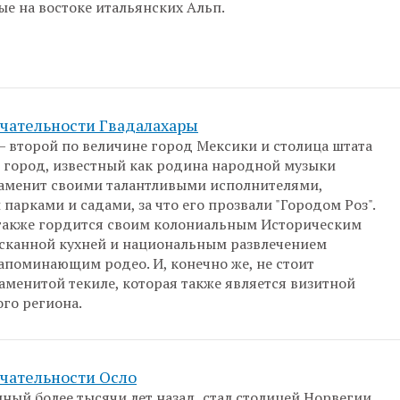
е на востоке итальянских Альп.
чательности Гвадалахары
— второй по величине город Мексики и столица штата
т город, известный как родина народной музыки
наменит своими талантливыми исполнителями,
парками и садами, за что его прозвали "Городом Роз".
также гордится своим колониальным Историческим
сканной кухней и национальным развлечением
напоминающим родео. И, конечно же, не стоит
наменитой текиле, которая также является визитной
ого региона.
чательности Осло
нный более тысячи лет назад, стал столицей Норвегии