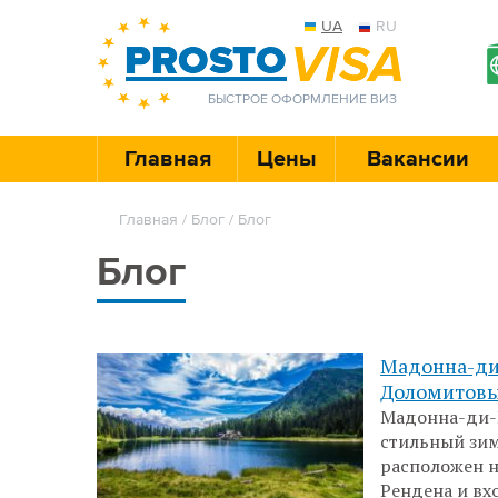
UA
RU
БЫСТРОЕ ОФОРМЛЕНИЕ ВИЗ
Главная
Цены
Вакансии
Главная
/
Блог
/ Блог
Блог
Мадонна-ди
Доломитовы
Мадонна-ди-
стильный зим
расположен н
Рендена и вх