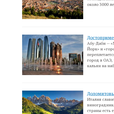
около 3000 ле
Достоприме
Абу-Даби — «
Йорк» и «гор
переплетаетс
город в ОАЭ,
кальян на на
Доломитовы
Италия слави
виноградник
страны есть 