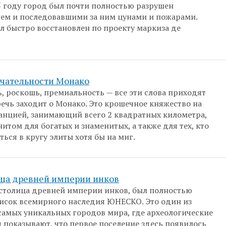
55 году город был почти полностью разрушен
ем и последовавшими за ним цунами и пожарами.
л быстро восстановлен по проекту маркиза де
чательности Монако
, роскошь, премиальность — все эти слова приходят
 речь заходит о Монако. Это крошечное княжество на
анцией, занимающий всего 2 квадратных километра,
итом для богатых и знаменитых, а также для тех, кто
ться в кругу элиты хотя бы на миг.
ица древней империи инков
 столица древней империи инков, был полностью
исок всемирного наследия ЮНЕСКО. Это один из
самых уникальных городов мира, где археологические
 показывают, что первое поселение здесь появилось