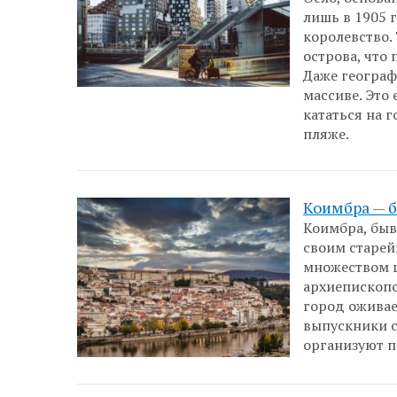
лишь в 1905 
королевство.
острова, что
Даже географ
массиве. Это
кататься на г
пляже.
Коимбра — 
Коимбра, бывш
своим старей
множеством 
архиепископс
город оживае
выпускники с
организуют п