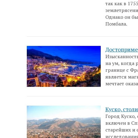
так как в 17
землетрясени
Однако он бы
Помбала.
Достоприме
Изысканность
на ум, когда
границе с Фр
является магн
мечтает оказа
Куско, стол
Город Куско,
включен в Сп
старейших и 
исследования