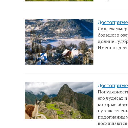
Достоприме
Лиллехаммер 
большого озе
долине Гудбр
Именно здесь
Достоприме
Популярность
его чудесах 
которые обит
путешественн
подогнанным
восхищаются