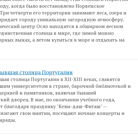
году, когда было восстановлено Норвежское
 Три четверти его территории занимают леса, озера и
 придает городу уникальную загородную атмосферу.
ический центр Осло находится в обширном лесном
 единственная столица в мире, где зимой можно
орных лыжах, а летом купаться в море и отдыхать на
бывшая столица Португалии
ая столица Португалии в XII-XIII веках, славится
шим университетом в стране, барочной библиотекой и
церквей и памятников, включая бывший
кий дворец. В мае, по окончании учебного года,
т благодаря празднику "Кема-даш-Фиташ" —
жигают свои мантии, посещают ночные концерты и
арады.