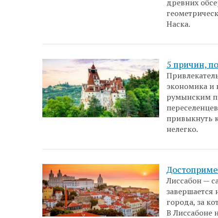
древних обсе
геометричес
Наска.
5 причин, п
Привлекател
экономика и 
румынским па
переселенцев
привыкнуть к
нелегко.
Достоприме
Лиссабон — с
завершается 
города, за к
В Лиссабоне 