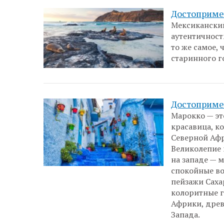
Достоприме
Мексиканский
аутентичност
то же самое,
старинного г
Достоприме
Марокко — эт
красавица, к
Северной Афр
Великолепие 
на западе — 
спокойные во
пейзажи Саха
колоритные г
Африки, древ
Запада.