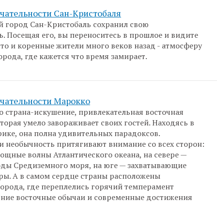
чательности Сан-Кристобаля
 город Сан-Кристобаль сохранил свою
ь. Посещая его, вы переноситесь в прошлое и видите
 что и коренные жители много веков назад - атмосферу
орода, где кажется что время замирает.
чательности Марокко
о страна-искушение, привлекательная восточная
оторая умело завораживает своих гостей. Находясь в
ике, она полна удивительных парадоксов.
и необычность притягивают внимание со всех сторон:
мощные волны Атлантического океана, на севере —
ды Средиземного моря, на юге — захватывающие
ры. А в самом сердце страны расположены
орода, где переплелись горячий темперамент
ние восточные обычаи и современные достижения