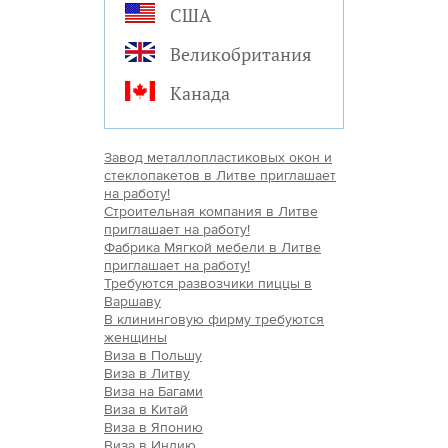
США
Великобритания
Канада
Завод металлопластиковых окон и
стеклопакетов в Литве приглашает
на работу!
Строительная компания в Литве
приглашает на работу!
Фабрика Мягкой мебели в Литве
приглашает на работу!
Требуются развозчики пиццы в
Варшаву
В клининговую фирму требуются
женщины
Виза в Польшу
Виза в Литву
Виза на Багами
Виза в Китай
Виза в Японию
Виза в Индию