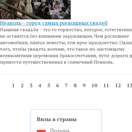
Неаполь – город самых роскошных свадеб
Пышная свадьба – это то торжество, которое, естественно
не останется без внимания окружающих. Чем роскошнее
автомобили, платье невесты, тем ярче празднество. Одна
того, чтобы увидеть воочию, что такое по-настоящему
великолепная церемония бракосочетания, пути-дороги
привести путешественника в солнечный Неаполь.
1
2
3
4
5
6
7
8
9
10
11
12
1
Визы в страны
Польша