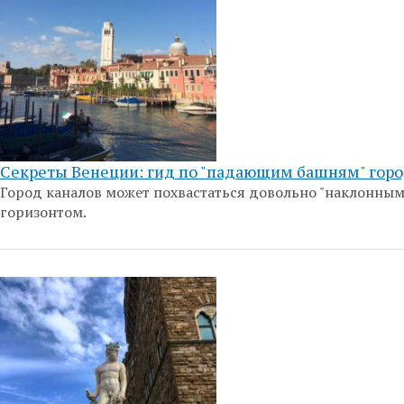
Секреты Венеции: гид по "падающим башням" гор
Город каналов может похвастаться довольно "наклонным
горизонтом.