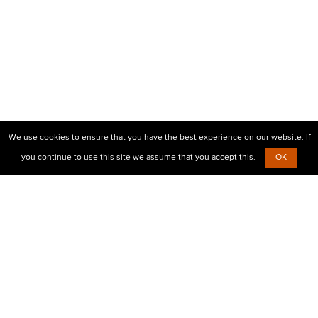
We use cookies to ensure that you have the best experience on our website. If
you continue to use this site we assume that you accept this.
OK
© 2010-2026 Центр визовой поддержки Prostovisa
+38 (099)
638-26-00,
+38 (067)
854-30-35
Есть вопросы?
Напишите нам