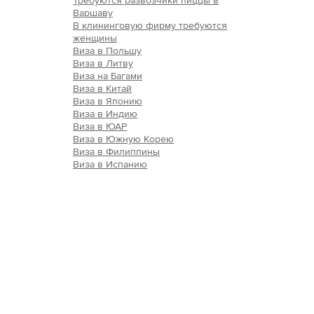
Требуются развозчики пиццы в
Варшаву
В клининговую фирму требуются
женщины
Виза в Польшу
Виза в Литву
Виза на Багами
Виза в Китай
Виза в Японию
Виза в Индию
Виза в ЮАР
Виза в Южную Корею
Виза в Филиппины
Виза в Испанию