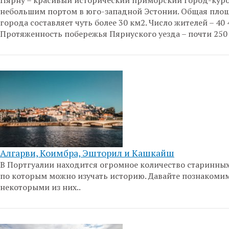
Пярну – красивый исторический приморский город-куро
небольшим портом в юго-западной Эстонии. Общая пло
города составляет чуть более 30 км2. Число жителей – 40 
Протяженность побережья Пярнуского уезда – почти 250
Алгарви, Коимбра, Эшторил и Кашкайш
В Портгуалии находится огромное количество старинных
по которым можно изучать историю. Давайте познакомим
некоторыми из них..