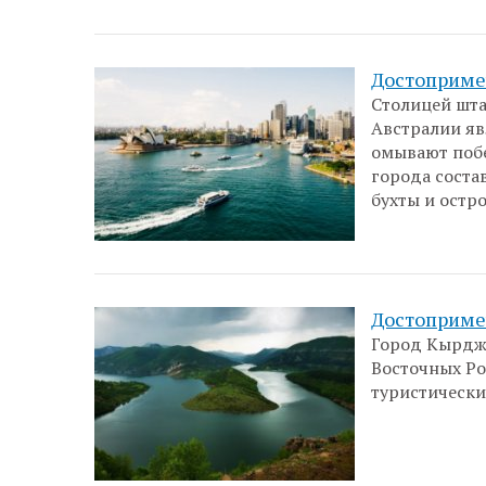
Достоприме
Столицей шт
Австралии яв
омывают побе
города соста
бухты и остр
Достоприме
Город Кырджа
Восточных Ро
туристическ