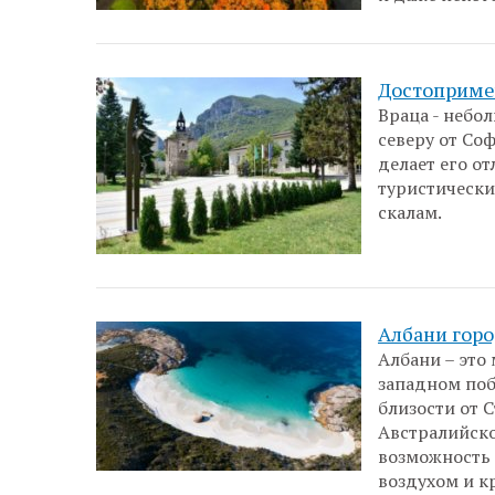
Достоприме
Враца - небо
северу от Со
делает его о
туристическ
скалам.
Албани горо
Албани – это
западном поб
близости от 
Австралийско
возможность 
воздухом и к