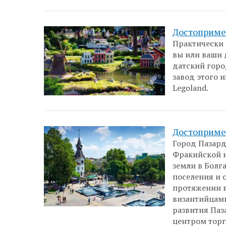
Достоприме
Практически 
вы или ваши 
датский горо
завод этого 
Legoland.
Достоприме
Город Пазард
Фракийской н
земли в Болг
поселения и 
протяжении в
византийцами
развития Паз
центром торг