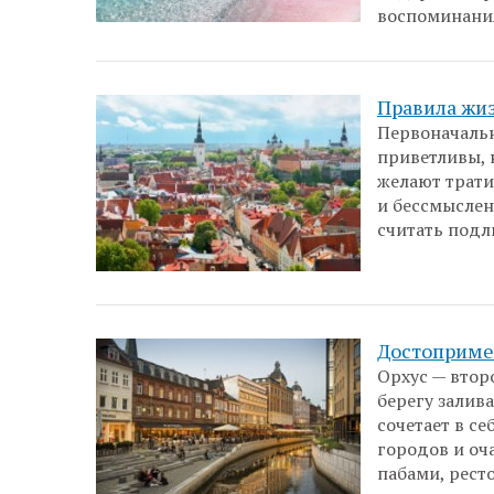
воспоминани
Правила жи
Первоначальн
приветливы, 
желают трати
и бессмыслен
считать подл
Достоприме
Орхус — втор
берегу залив
сочетает в с
городов и оч
пабами, рес