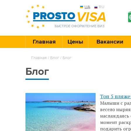
UA
RU
БЫСТРОЕ ОФОРМЛЕНИЕ ВИЗ
Главная
Цены
Вакансии
Главная
/
Блог
/ Блог
Блог
Топ 5 пляже
Малыши с рад
весело ныряя
наслаждаясь 
момент раскр
подарить огр