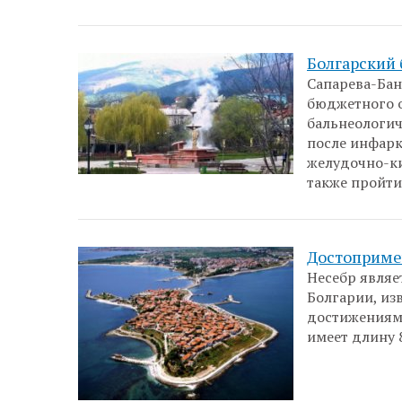
Болгарский 
Сапарева-Бан
бюджетного о
бальнеологич
после инфарк
желудочно-ки
также пройти
Достоприме
Несебр являе
Болгарии, из
достижениями
имеет длину 