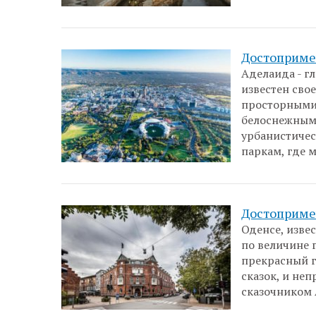
Достоприме
Аделаида - г
известен сво
просторными
белоснежными
урбанистичес
паркам, где 
Достоприме
Оденсе, изве
по величине 
прекрасный г
сказок, и не
сказочником