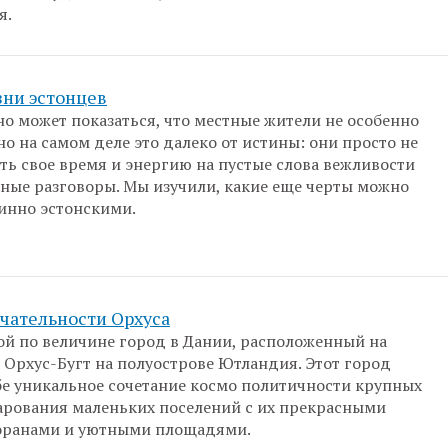
я.
зни эстонцев
о может показаться, что местные жители не особенно
но на самом деле это далеко от истины: они просто не
ть свое время и энергию на пустые слова вежливости
ные разговоры. Мы изучили, какие еще черты можно
инно эстонскими.
чательности Орхуса
ой по величине город в Дании, расположенный на
а Орхус-Бугт на полуострове Ютландия. Этот город
ебе уникальное сочетание космо политичности крупных
арования маленьких поселений с их прекрасными
торанами и уютными площадями.