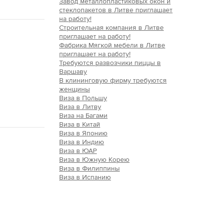
Завод металлопластиковых окон и
стеклопакетов в Литве приглашает
на работу!
Строительная компания в Литве
приглашает на работу!
Фабрика Мягкой мебели в Литве
приглашает на работу!
Требуются развозчики пиццы в
Варшаву
В клининговую фирму требуются
женщины
Виза в Польшу
Виза в Литву
Виза на Багами
Виза в Китай
Виза в Японию
Виза в Индию
Виза в ЮАР
Виза в Южную Корею
Виза в Филиппины
Виза в Испанию