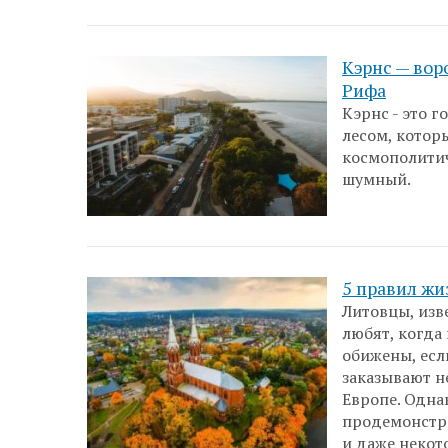
Кэрнс — вор
Рифа
Кэрнс - это 
лесом, котор
космополитич
шумный.
5 правил жи
Литовцы, изв
любят, когда
обижены, есл
заказывают н
Европе. Одна
продемонстри
и даже некот