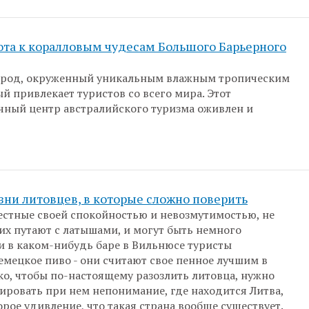
ота к коралловым чудесам Большого Барьерного
город, окруженный уникальным влажным тропическим
ый привлекает туристов со всего мира. Этот
ный центр австралийского туризма оживлен и
зни литовцев, в которые сложно поверить
естные своей спокойностью и невозмутимостью, не
 их путают с латышами, и могут быть немного
и в каком-нибудь баре в Вильнюсе туристы
емецкое пиво - они считают свое пенное лучшим в
ко, чтобы по-настоящему разозлить литовца, нужно
ровать при нем непонимание, где находится Литва,
орое удивление, что такая страна вообще существует.