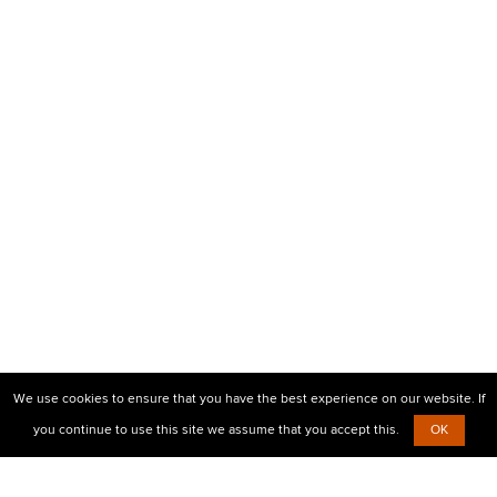
We use cookies to ensure that you have the best experience on our website. If
you continue to use this site we assume that you accept this.
OK