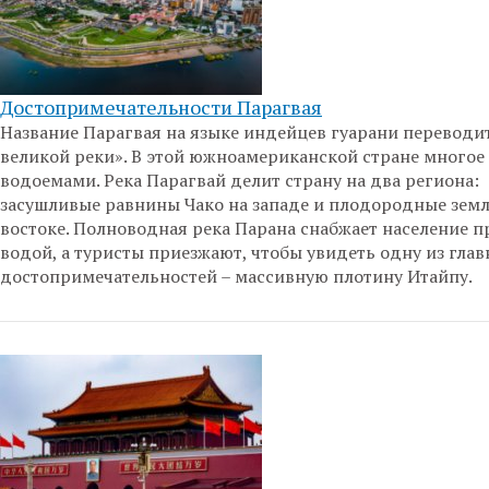
Достопримечательности Парагвая
Название Парагвая на языке индейцев гуарани переводит
великой реки». В этой южноамериканской стране многое 
водоемами. Река Парагвай делит страну на два региона:
засушливые равнины Чако на западе и плодородные земл
востоке. Полноводная река Парана снабжает население п
водой, а туристы приезжают, чтобы увидеть одну из гла
достопримечательностей – массивную плотину Итайпу.