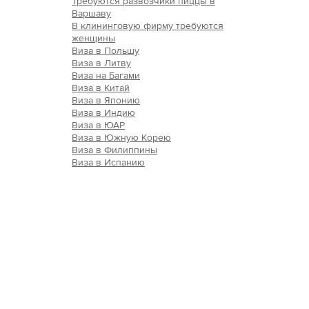
Требуются развозчики пиццы в
Варшаву
В клининговую фирму требуются
женщины
Виза в Польшу
Виза в Литву
Виза на Багами
Виза в Китай
Виза в Японию
Виза в Индию
Виза в ЮАР
Виза в Южную Корею
Виза в Филиппины
Виза в Испанию