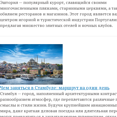
Эшторил — популярный курорт, славящийся своими
многочисленными пляжами, старинными церквями, а та
обилием ресторанов и магазинов. Этот город является 
центром игорной и туристической индустрии Португали
предлагая множество элитных отелей и ночных клубов.
Чем заняться в Стамбуле: маршрут на один день
Стамбул — город, наполненный архитектурными контрас
разнообразием атмосфер, где переплетаются различные 
смыслы и стили жизни. Будучи крупнейшим авиационны
мира, даже краткая деловая поездка или длительная пер
могут превратиться в захватывающее путешествие, отк