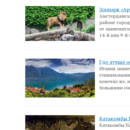
Зоопарк «Ар
Амстердамски
районе города
от знаменито
14-й или 9-й 
Где лучше о
Италия знаме
гениальными 
конечно же, 
большими озе
Катакомбы 
Катакомбы Па