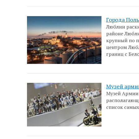
Города Пол
Люблин раски
районе Любли
крупный по 
центром Любл
границ с Бел
Музей арми
Музей Армии 
располагающи
список самых