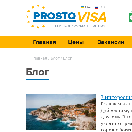
UA
RU
БЫСТРОЕ ОФОРМЛЕНИЕ ВИЗ
Главная
Цены
Вакансии
Главная
/
Блог
/ Блог
Блог
7 интересны
Если вам вып
Дубровнике, н
другому. В г
уводит от реа
город с бога