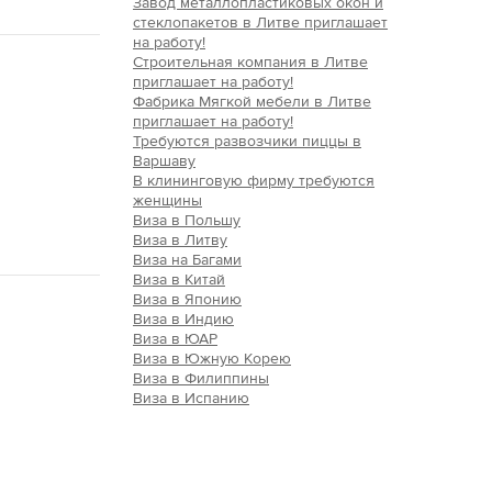
Завод металлопластиковых окон и
стеклопакетов в Литве приглашает
на работу!
Строительная компания в Литве
приглашает на работу!
Фабрика Мягкой мебели в Литве
приглашает на работу!
Требуются развозчики пиццы в
Варшаву
В клининговую фирму требуются
женщины
Виза в Польшу
Виза в Литву
Виза на Багами
Виза в Китай
Виза в Японию
Виза в Индию
Виза в ЮАР
Виза в Южную Корею
Виза в Филиппины
Виза в Испанию