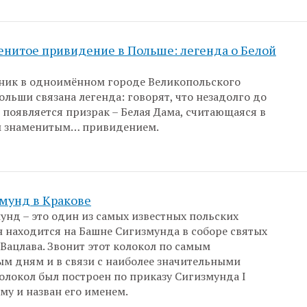
нитое привидение в Польше: легенда о Белой
ник в одноимённом городе Великопольского
ольши связана легенда: говорят, что незадолго до
 появляется призрак – Белая Дама, считающаяся в
м знаменитым… привидением.
мунд в Кракове
унд – это один из самых известных польских
н находится на Башне Сигизмунда в соборе святых
 Вацлава. Звонит этот колокол по самым
м дням и в связи с наиболее значительными
олокол был построен по приказу Сигизмунда I
му и назван его именем.