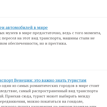
еи автомобилей в мире
х музеев в мире предостаточно, ведь с того момента,
к пересел на этот вид транспорта, машины стали не
лом обеспеченности, но и престижа.
спорт Венеции: это важно знать туристам
то один из самых романтических городов в мире стоит
 следствие, самый распространенный вид транспорта
ый. Приехав сюда, турист может выбирать между
ередвижения, можно покататься на гондоле,
 нужного пункта назначения на речном трамвае или