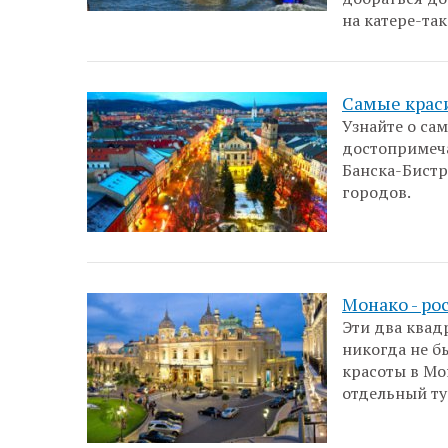
на катере-так
Самые крас
Узнайте о са
достопримеча
Банска-Бистр
городов.
Монако - ро
Эти два квад
никогда не б
красоты в Мо
отдельный ту