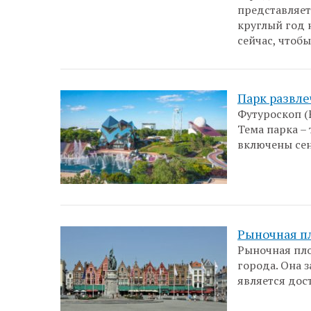
представляет
круглый год н
сейчас, чтоб
Парк развл
Футуроскоп (
Тема парка – 
включены сен
Рыночная пл
Рыночная пл
города. Она 
является дос