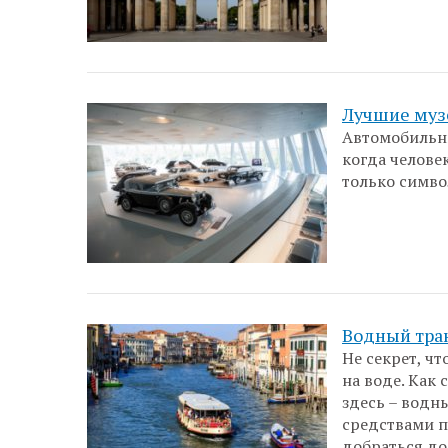
Лучшие муз
Автомобильны
когда челове
только симво
Водный тран
Не секрет, ч
на воде. Как
здесь – водн
средствами п
добраться до