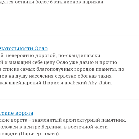
дятся останки более 6 миллионов парижан.
чательности Осло
, невероятно дорогой, по-скандинавски
 и знающий себе цену Осло уже давно и прочно
в списке самых благополучных городов планеты, по
ов на душу населения серьезно обогнав таких
 как швейцарский Цюрих и арабский Абу-Даби.
гские ворота
кие ворота – знаменитый архитектурный памятник,
оложен в центре Берлина, в восточной части
ощади (Паризер-платц).