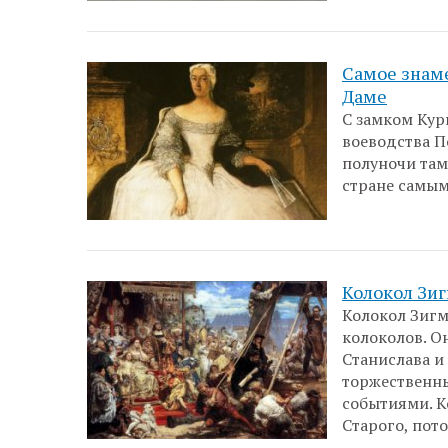
Самое знаме
Даме
С замком Кур
воеводства П
полуночи там
стране самы
Колокол Зиг
Колокол Зигм
колоколов. О
Станислава и
торжественны
событиями. К
Старого, пото