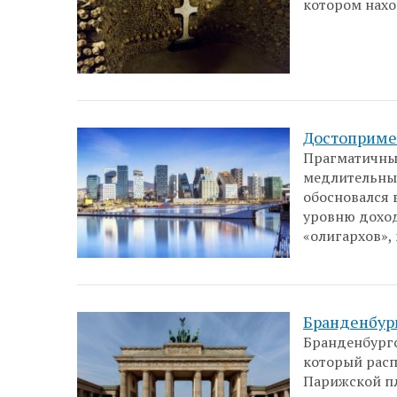
котором нахо
Достоприме
Прагматичный
медлительный
обосновался 
уровню доход
«олигархов»,
Бранденбур
Бранденбургс
который расп
Парижской пл