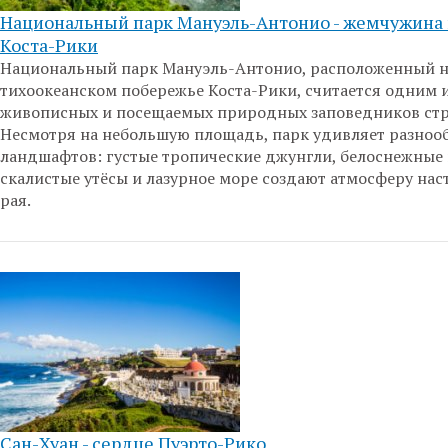
Национальный парк Мануэль-Антонио - жемчужина
Коста-Рики
Национальный парк Мануэль-Антонио, расположенный 
тихоокеанском побережье Коста-Рики, считается одним 
живописных и посещаемых природных заповедников стр
Несмотря на небольшую площадь, парк удивляет разноо
ландшафтов: густые тропические джунгли, белоснежные
скалистые утёсы и лазурное море создают атмосферу на
рая.
Сан-Хуан - сердце Пуэрто-Рико