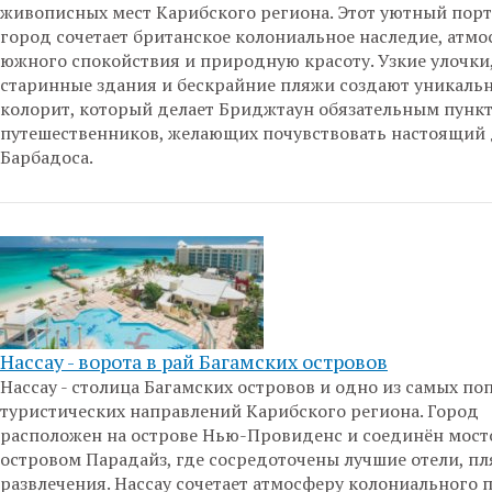
живописных мест Карибского региона. Этот уютный пор
город сочетает британское колониальное наследие, атмо
южного спокойствия и природную красоту. Узкие улочки
старинные здания и бескрайние пляжи создают уникаль
колорит, который делает Бриджтаун обязательным пунк
путешественников, желающих почувствовать настоящий 
Барбадоса.
Нассау - ворота в рай Багамских островов
Нассау - столица Багамских островов и одно из самых п
туристических направлений Карибского региона. Город
расположен на острове Нью-Провиденс и соединён мост
островом Парадайз, где сосредоточены лучшие отели, пл
развлечения. Нассау сочетает атмосферу колониального 