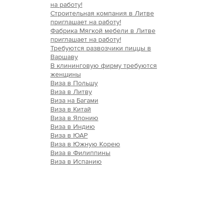
на работу!
Строительная компания в Литве
приглашает на работу!
Фабрика Мягкой мебели в Литве
приглашает на работу!
Требуются развозчики пиццы в
Варшаву
В клининговую фирму требуются
женщины
Виза в Польшу
Виза в Литву
Виза на Багами
Виза в Китай
Виза в Японию
Виза в Индию
Виза в ЮАР
Виза в Южную Корею
Виза в Филиппины
Виза в Испанию