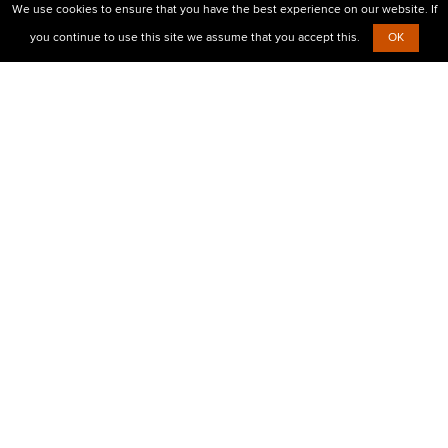
We use cookies to ensure that you have the best experience on our website. If
you continue to use this site we assume that you accept this.
OK
© 2010-2026 Центр визовой поддержки Prostovisa
+38 (099)
638-26-00,
+38 (067)
854-30-35
Есть вопросы?
Напишите нам
Визовые услуги
Бизнес виза в Европу
Мультивиза в чистый паспорт
Шенгенская виза для детей
Туристическая виза в Шенген
Шенген для жителей Крыма/Донбаса