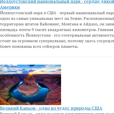
Йеллоустонский национальный парк - сердце дико
Америки
Йеллоустонский парк в США - первый национальный парк
одно из самых уникальных мест на Земле. Расположенны
территории штатов Вайоминг, Монтана и Айдахо, он зан
площадь почти 9 тысяч квадратных километров. Главная
особенность Йеллоустона - его геотермальная активность
стоит на огромном супервулкане, поэтому здесь сосредо
более половины всех гейзеров планеты.
Великий Каньон - одно из чудес природы США
Великий Каньон - одно из самых впечатляющих мест на п