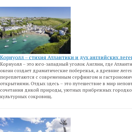
Корнуолл – стихия Атлантики и дух английских лег
Корнуолл – это юго-западный уголок Англии, где Атлант
океан создает драматические побережья, а древние лег
переплетаются с современным серфингом и гастрономи
открытиями. Отдых здесь – это путешествие в мир непо
сочетания дикой природы, уютных прибрежных городко
культурных сокровищ.