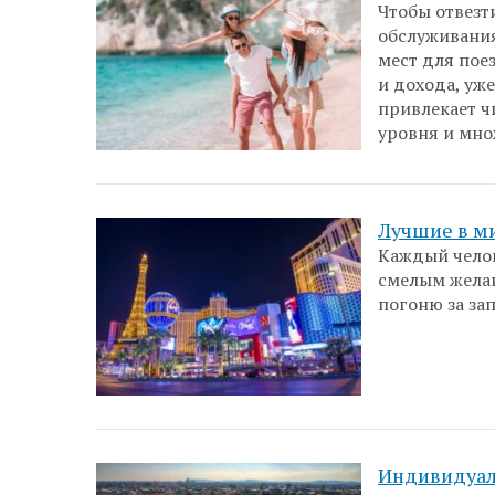
Чтобы отвезт
обслуживания
мест для пое
и дохода, уж
привлекает 
уровня и мно
Лучшие в м
Каждый челов
смелым желан
погоню за за
Индивидуал