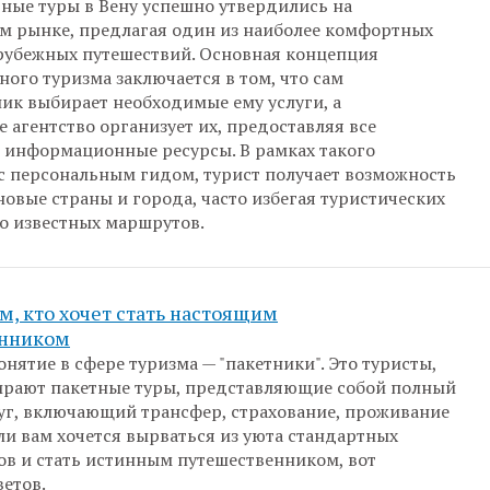
ые туры в Вену успешно утвердились на
м рынке, предлагая один из наиболее комфортных
рубежных путешествий. Основная концепция
ого туризма заключается в том, что сам
ик выбирает необходимые ему услуги, а
е агентство организует их, предоставляя все
информационные ресурсы. В рамках такого
с персональным гидом, турист получает возможность
новые страны и города, часто избегая туристических
о известных маршрутов.
ем, кто хочет стать настоящим
енником
нятие в сфере туризма — "пакетники". Это туристы,
ирают пакетные туры, представляющие собой полный
уг, включающий трансфер, страхование, проживание
сли вам хочется вырваться из уюта стандартных
ов и стать истинным путешественником, вот
ветов.