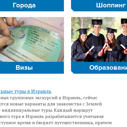
Города
Шоппинг
Визы
Образован
ьные туры в Израиль
ых групповых экскурсий в Израиль, сейчас
тся новые варианты для знакомства с Землей
 - индивидуальные туры. Каждый маршрут
ого тура в Израиль разрабатывается учитывая
ступное время и бюджет путешественника, причем