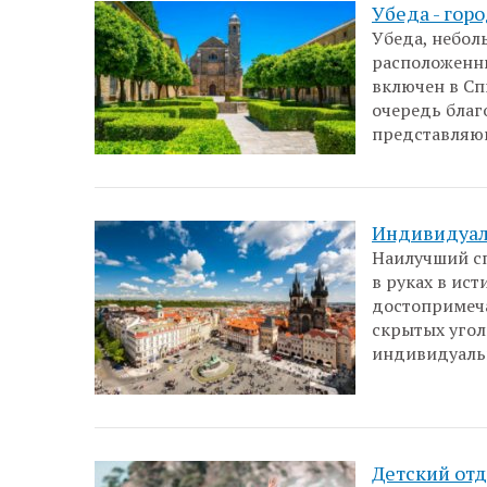
Убеда - гор
Убеда, небол
расположенны
включен в Сп
очередь благ
представляющ
Индивидуал
Наилучший сп
в руках в ис
достопримеча
скрытых угол
индивидуальн
Детский отд