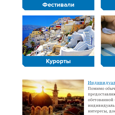
Фестивали
Курорты
Индивидуал
Помимо обычн
предоставляю
обетованной
индивидуальн
интересы, до