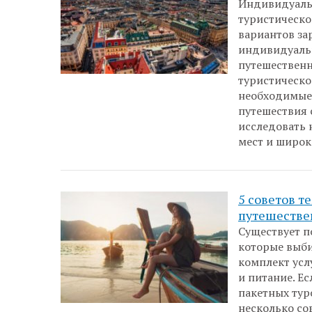
Индивидуальн
туристическо
вариантов за
индивидуальн
путешественн
туристическо
необходимые 
путешествия 
исследовать 
мест и широк
5 советов т
путешеств
Существует по
которые выб
комплект усл
и питание. Е
пакетных тур
несколько со