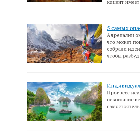
клиент имеет
5 самых опа
Адреналин ок
что может по
собрали идеи
чтобы разбуд
Индивидуал
Прогресс неу
освоившие вс
самостоятель