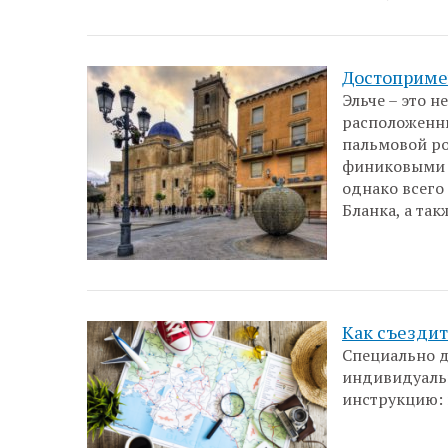
Достоприме
Эльче – это 
расположенн
пальмовой ро
финиковыми с
однако всего
Бланка, а так
Как съездит
Специально д
индивидуаль
инструкцию: 