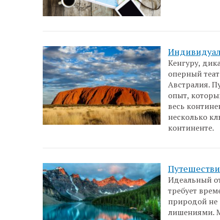
Индивидуал
Кенгуру, дик
оперный театр
Австралия. П
опыт, которы
весь контине
несколько кл
континенте.
Путешестви
Идеальный от
требует врем
природой не 
лишениями. М