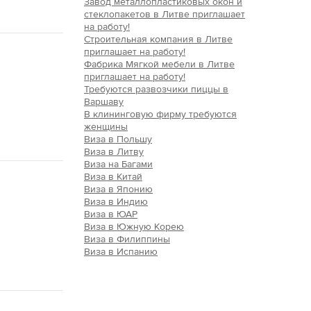
Завод металлопластиковых окон и
стеклопакетов в Литве приглашает
на работу!
Строительная компания в Литве
приглашает на работу!
Фабрика Мягкой мебели в Литве
приглашает на работу!
Требуются развозчики пиццы в
Варшаву
В клининговую фирму требуются
женщины
Виза в Польшу
Виза в Литву
Виза на Багами
Виза в Китай
Виза в Японию
Виза в Индию
Виза в ЮАР
Виза в Южную Корею
Виза в Филиппины
Виза в Испанию