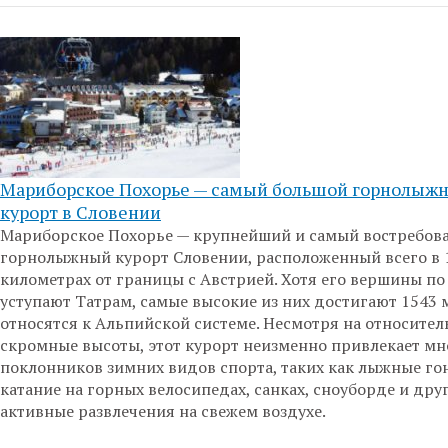
Мариборское Похорье — самый большой горнолыж
курорт в Словении
Мариборское Похорье — крупнейший и самый востребов
горнолыжный курорт Словении, расположенный всего в 
километрах от границы с Австрией. Хотя его вершины по
уступают Татрам, самые высокие из них достигают 1543 
относятся к Альпийской системе. Несмотря на относител
скромные высоты, этот курорт неизменно привлекает м
поклонников зимних видов спорта, таких как лыжные го
катание на горных велосипедах, санках, сноуборде и дру
активные развлечения на свежем воздухе.