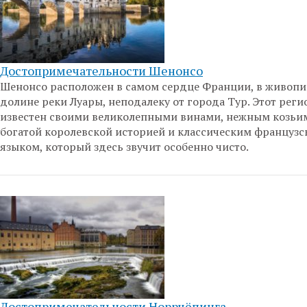
Достопримечательности Шенонсо
Шенонсо расположен в самом сердце Франции, в живоп
долине реки Луары, неподалеку от города Тур. Этот реги
известен своими великолепными винами, нежным козьи
богатой королевской историей и классическим француз
языком, который здесь звучит особенно чисто.
Достопримечательности Норрчёпинга