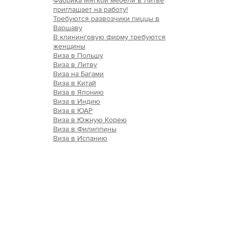
Фабрика Мягкой мебели в Литве
приглашает на работу!
Требуются развозчики пиццы в
Варшаву
В клининговую фирму требуются
женщины
Виза в Польшу
Виза в Литву
Виза на Багами
Виза в Китай
Виза в Японию
Виза в Индию
Виза в ЮАР
Виза в Южную Корею
Виза в Филиппины
Виза в Испанию