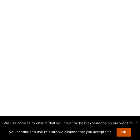
We use cookies to ensure that you have the best experience on our website. If
you continue to use this site we assume that you accept this.
OK