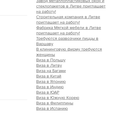
Завод металлопластиковых окон и
стеклопакетов в Литве приглашает
на работу!
Строительная компания в Литве
приглашает на работу!
Фабрика Мягкой мебели в Литве
приглашает на работу!
Требуются развозчики пиццы в
Варшаву
В клининговую фирму требуются
женщины
Виза в Польшу
Виза в Литву
Виза на Багами
Виза в Китай
Виза в Японию
Виза в Индию
Виза в ЮАР
Виза в Южную Корею
Виза в Филиппины
Виза в Испанию