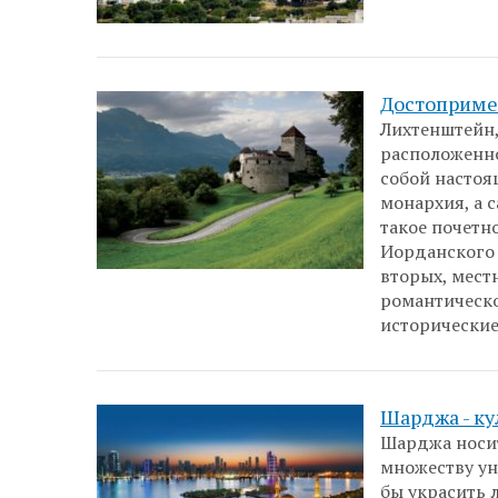
Достоприме
Лихтенштейн,
расположенно
собой настоя
монархия, а 
такое почетн
Иорданского 
вторых, мест
романтическо
исторические
Шарджа - ку
Шарджа носит
множеству ун
бы украсить 