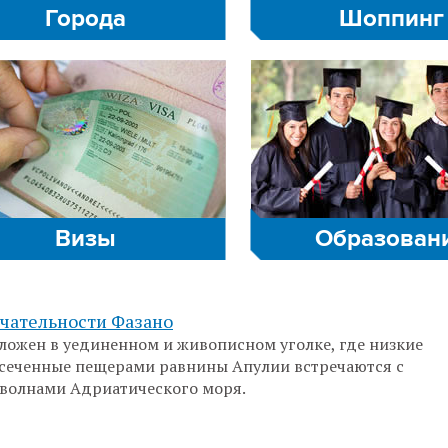
Города
Шоппинг
Визы
Образован
чательности Фазано
ложен в уединенном и живописном уголке, где низкие
сеченные пещерами равнины Апулии встречаются с
волнами Адриатического моря.