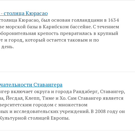
- столица Кюрасао
столица Кюрасао, был основан голландцами в 1634
тве морской базы в Карибском бассейне. С течением
оборонительная крепость превратилась в крупный
т и город, который остается таковым и по
 день.
чательности Ставангера
нгер включает округа и города Рандаберг, Ставангер,
а, Йесдал, Клепп, Тиме и Хо. Сам Ставангер является
верситетским городом с множеством
ных и исследовательских учреждений. В 2008 году он
Культурной столицей Европы.