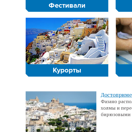
Фестивали
Курорты
Достоприме
Фазано распо
холмы и пере
бирюзовыми 