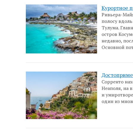
Курортное 
Ривьера-Май
полосу вдоль
Тулума. Глав
остров Косум
недавно, пос
Основной пот
Достоприме
Сорренто нах
Неаполя, на 
и умиротворе
один из множ