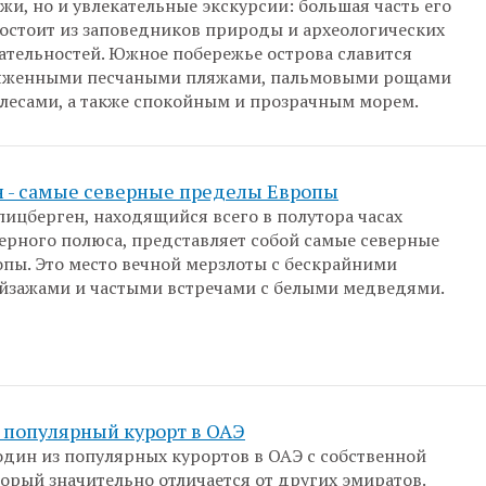
жи, но и увлекательные экскурсии: большая часть его
остоит из заповедников природы и археологических
тельностей. Южное побережье острова славится
яженными песчаными пляжами, пальмовыми рощами
лесами, а также спокойным и прозрачным морем.
 - самые северные пределы Европы
ицберген, находящийся всего в полутора часах
верного полюса, представляет собой самые северные
пы. Это место вечной мерзлоты с бескрайними
йзажами и частыми встречами с белыми медведями.
 популярный курорт в ОАЭ
дин из популярных курортов в ОАЭ с собственной
торый значительно отличается от других эмиратов.