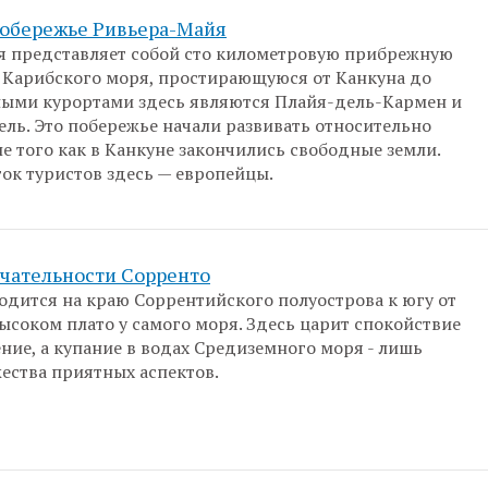
побережье Ривьера-Майя
я представляет собой сто километровую прибрежную
 Карибского моря, простирающуюся от Канкуна до
ными курортами здесь являются Плайя-дель-Кармен и
ель. Это побережье начали развивать относительно
ле того как в Канкуне закончились свободные земли.
ок туристов здесь — европейцы.
чательности Сорренто
одится на краю Соррентийского полуострова к югу от
высоком плато у самого моря. Здесь царит спокойствие
ние, а купание в водах Средиземного моря - лишь
ества приятных аспектов.