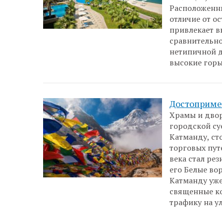
Расположенны
отличие от о
привлекает 
сравнительно
нетипичной 
высокие горы
Достоприме
Храмы и двор
городской су
Катманду, ст
торговых пут
века стал ре
его Белые во
Катманду уже
священные к
трафику на у