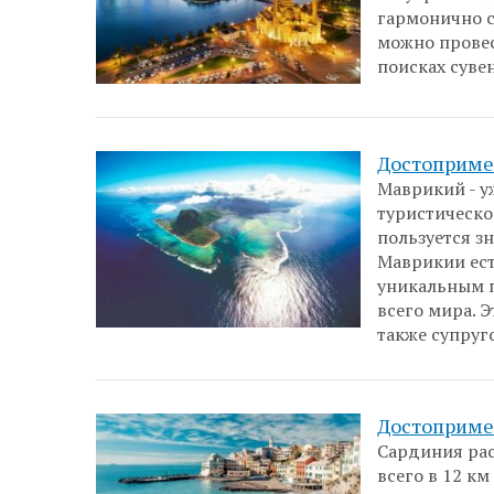
гармонично с
можно провес
поисках суве
Достоприме
Маврикий - у
туристическог
пользуется з
Маврикии ест
уникальным 
всего мира. 
также супруг
Достоприме
Сардиния рас
всего в 12 км