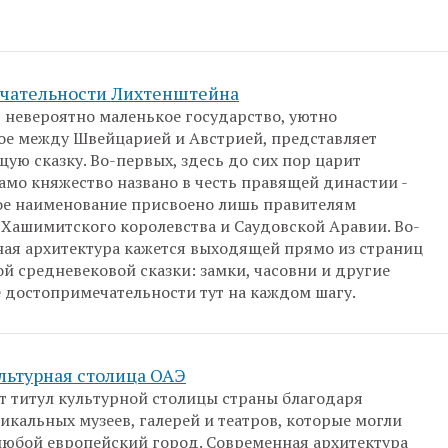
чательности Лихтенштейна
 невероятно маленькое государство, уютно
е между Швейцарией и Австрией, представляет
щую сказку. Во-первых, здесь до сих пор царит
само княжество названо в честь правящей династии -
ое наименование присвоено лишь правителям
Хашимитского королевства и Саудовской Аравии. Во-
ная архитектура кажется выходящей прямо из страниц
й средневековой сказки: замки, часовни и другие
 достопримечательности тут на каждом шагу.
льтурная столица ОАЭ
 титул культурной столицы страны благодаря
икальных музеев, галерей и театров, которые могли
любой европейский город. Современная архитектура