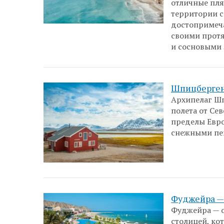
отличные пля
территории с
достопримеча
своими прот
и сосновыми 
Шпицберген
Архипелаг Шп
полета от Се
пределы Евро
снежными пе
Фуджейра —
Фуджейра — о
столицей, ко