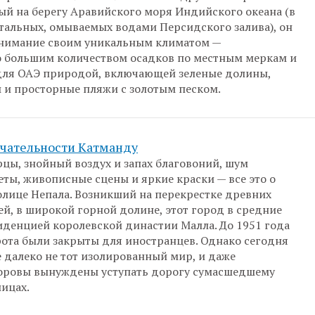
й на берегу Аравийского моря Индийского океана (в
стальных, омываемых водами Персидского залива), он
внимание своим уникальным климатом —
 большим количеством осадков по местным меркам и
для ОАЭ природой, включающей зеленые долины,
 и просторные пляжи с золотым песком.
чательности Катманду
цы, знойный воздух и запах благовоний, шум
еты, живописные сцены и яркие краски — все это о
олице Непала. Возникший на перекрестке древних
ей, в широкой горной долине, этот город в средние
зиденцией королевской династии Малла. До 1951 года
рота были закрыты для иностранцев. Однако сегодня
 далеко не тот изолированный мир, и даже
оровы вынуждены уступать дорогу сумасшедшему
лицах.