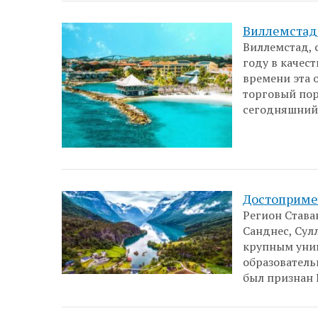
Виллемстад 
Виллемстад, 
году в качес
времени эта 
торговый пор
сегодняшний
Достоприме
Регион Става
Санднес, Сулл
крупным уни
образователь
был признан 