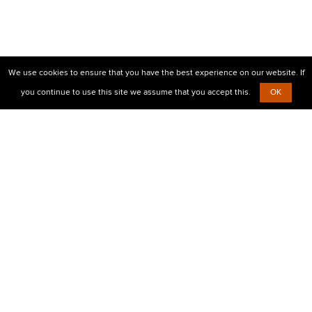
We use cookies to ensure that you have the best experience on our website. If
you continue to use this site we assume that you accept this.
OK
© 2010-2026 Центр визовой поддержки Prostovisa
+38 (099)
638-26-00,
+38 (067)
854-30-35
Есть вопросы?
Напишите нам
Визовые услуги
Бизнес виза в Европу
Мультивиза в чистый паспорт