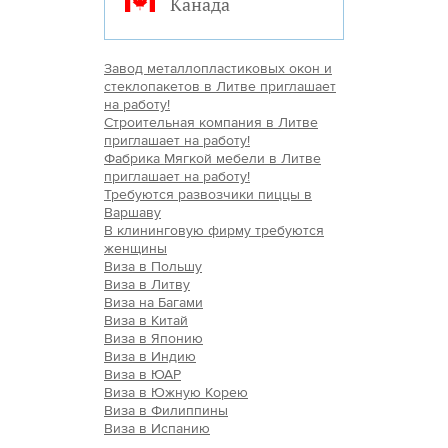
Канада
Завод металлопластиковых окон и
стеклопакетов в Литве приглашает
на работу!
Строительная компания в Литве
приглашает на работу!
Фабрика Мягкой мебели в Литве
приглашает на работу!
Требуются развозчики пиццы в
Варшаву
В клининговую фирму требуются
женщины
Виза в Польшу
Виза в Литву
Виза на Багами
Виза в Китай
Виза в Японию
Виза в Индию
Виза в ЮАР
Виза в Южную Корею
Виза в Филиппины
Виза в Испанию