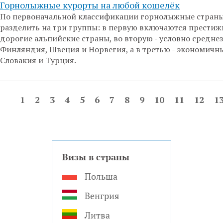
Горнолыжные курорты на любой кошелёк
По первоначальной классификации горнолыжные стран
разделить на три группы: в первую включаются престиж
дорогие альпийские страны, во вторую - условно средне
Финляндия, Швеция и Норвегия, а в третью - экономичн
Словакия и Турция.
1
2
3
4
5
6
7
8
9
10
11
12
1
Визы в страны
Польша
Венгрия
Литва